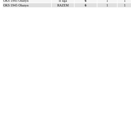
OKS 1945 Olsztyn
II liga
6
1
1
OKS 1945 Olsztyn
RAZEM
6
1
1