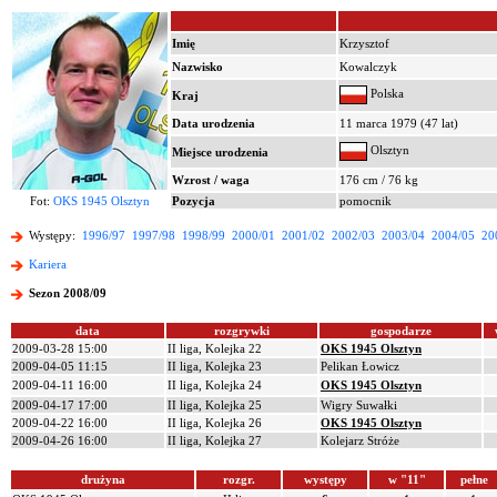
Imię
Krzysztof
Nazwisko
Kowalczyk
Polska
Kraj
Data urodzenia
11 marca 1979 (47 lat)
Olsztyn
Miejsce urodzenia
Wzrost / waga
176 cm / 76 kg
Fot:
OKS 1945 Olsztyn
Pozycja
pomocnik
Występy:
1996/97
1997/98
1998/99
2000/01
2001/02
2002/03
2003/04
2004/05
20
Kariera
Sezon 2008/09
data
rozgrywki
gospodarze
2009-03-28 15:00
II liga, Kolejka 22
OKS 1945 Olsztyn
2009-04-05 11:15
II liga, Kolejka 23
Pelikan Łowicz
2009-04-11 16:00
II liga, Kolejka 24
OKS 1945 Olsztyn
2009-04-17 17:00
II liga, Kolejka 25
Wigry Suwałki
2009-04-22 16:00
II liga, Kolejka 26
OKS 1945 Olsztyn
2009-04-26 16:00
II liga, Kolejka 27
Kolejarz Stróże
drużyna
rozgr.
występy
w "11"
pełne