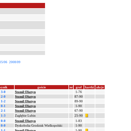
05/06
2008/09
wynik
goście
nr
grał
kartki
akcje
3-0
Stomil Olsztyn
1-76
2-0
Stomil Olsztyn
87-90
1-2
Stomil Olsztyn
89-90
0-1
Stomil Olsztyn
1-90
2-1
Stomil Olsztyn
67-90
1-3
Zagłębie Lubin
25-90
0-0
Stomil Olsztyn
1-83
0-0
Dyskobolia Grodzisk Wielkopolski
1-90
1-1
Stomil Olsztyn
1-90