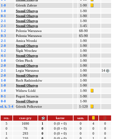
1-0
Górnik Zabrze
1-90
1-0
Stomil Olsztyn
1-90
0-1
Stomil Olsztyn
1-90
2-1
Stomil Olsztyn
1-90
2-1
Stomil Olsztyn
1-45
1-2
Polonia Warszawa
68-90
0-3
Polonia Warszawa
65-90
2-1
Amica Wronki
1-90
2-0
Stomil Olsztyn
1-90
1-2
Śląsk Wrocław
1-90
4-1
Stomil Olsztyn
1-90
1-0
Orlen Płock
1-90
2-0
Stomil Olsztyn
1-90
2-1
Legia Warszawa
1-90
14
2-0
Stomil Olsztyn
1-90
1-0
Ruch Radzionków
1-90
1-0
Stomil Olsztyn
1-90
1-0
Widzew Łódź
1-90
0-1
Pogoń Szczecin
1-90
0-0
Stomil Olsztyn
1-90
pd.
k. 5-4
Górnik Polkowice
1-120
rez.
czas gry
karne
sam.
5
1690
1
0 (0 + 0)
0
4
0
0
76
0
0 (0 + 0)
0
0
0
1
293
0
0 (0 + 0)
0
0
0
0
210
0
0 (0 + 0)
0
1
0