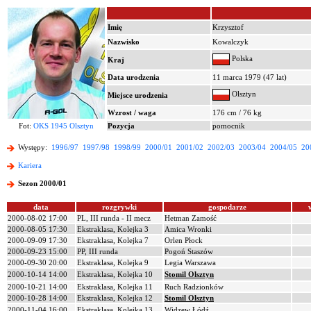
Imię
Krzysztof
Nazwisko
Kowalczyk
Polska
Kraj
Data urodzenia
11 marca 1979 (47 lat)
Olsztyn
Miejsce urodzenia
Wzrost / waga
176 cm / 76 kg
Fot:
OKS 1945 Olsztyn
Pozycja
pomocnik
Występy:
1996/97
1997/98
1998/99
2000/01
2001/02
2002/03
2003/04
2004/05
20
Kariera
Sezon 2000/01
data
rozgrywki
gospodarze
2000-08-02 17:00
PL, III runda - II mecz
Hetman Zamość
2000-08-05 17:30
Ekstraklasa, Kolejka 3
Amica Wronki
2000-09-09 17:30
Ekstraklasa, Kolejka 7
Orlen Płock
2000-09-23 15:00
PP, III runda
Pogoń Staszów
2000-09-30 20:00
Ekstraklasa, Kolejka 9
Legia Warszawa
2000-10-14 14:00
Ekstraklasa, Kolejka 10
Stomil Olsztyn
2000-10-21 14:00
Ekstraklasa, Kolejka 11
Ruch Radzionków
2000-10-28 14:00
Ekstraklasa, Kolejka 12
Stomil Olsztyn
2000-11-04 16:00
Ekstraklasa, Kolejka 13
Widzew Łódź