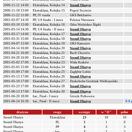
2000-11-11 14:00
Ekstraklasa, Kolejka 14
Stomil Olsztyn
2000-11-18 13:00
Ekstraklasa, Kolejka 15
Pogoń Szczecin
2000-11-22 11:00
PP, IV runda
GKS Bełchatów
2001-03-07 14:30
PP, 1/4 finału - I mecz
Polonia Warszawa
2001-03-10 15:00
Ekstraklasa, Kolejka 16
Odra Wodzisław Śląski
2001-03-14 14:30
PP, 1/4 finału - II mecz
Stomil Olsztyn
2001-03-17 14:00
Ekstraklasa, Kolejka 17
Stomil Olsztyn
2001-03-31 15:00
Ekstraklasa, Kolejka 18
Stomil Olsztyn
2001-04-07 15:00
Ekstraklasa, Kolejka 19
GKS Katowice
2001-04-14 16:00
Ekstraklasa, Kolejka 20
Stomil Olsztyn
2001-04-21 16:00
Ekstraklasa, Kolejka 21
Ruch Chorzów
2001-04-28 16:00
Ekstraklasa, Kolejka 22
Stomil Olsztyn
2001-05-02 17:00
Ekstraklasa, Kolejka 23
Wisła Kraków
2001-05-05 15:00
Ekstraklasa, Kolejka 24
Stomil Olsztyn
2001-05-09 17:00
Ekstraklasa, Kolejka 25
Zagłębie Lubin
2001-05-13 17:00
Ekstraklasa, Kolejka 26
Stomil Olsztyn
2001-05-19 17:00
Ekstraklasa, Kolejka 27
Dyskobolia Grodzisk Wielkopolski
2001-05-23 17:00
Ekstraklasa, Kolejka 28
Stomil Olsztyn
2001-06-13 17:00
Ekstraklasa, Kolejka 30
Stomil Olsztyn
2001-06-20 18:00
bar., Finał - I mecz
Górnik Polkowice
2001-06-24 16:30
bar., Finał - II mecz
Stomil Olsztyn
0-0 
drużyna
rozgr.
występy
w "11"
pełne
Stomil Olsztyn
Ekstraklasa
23
18
16
Stomil Olsztyn
PL
1
1
0
Stomil Olsztyn
PP
4
3
3
Stomil Olsztyn
bar.
2
2
2