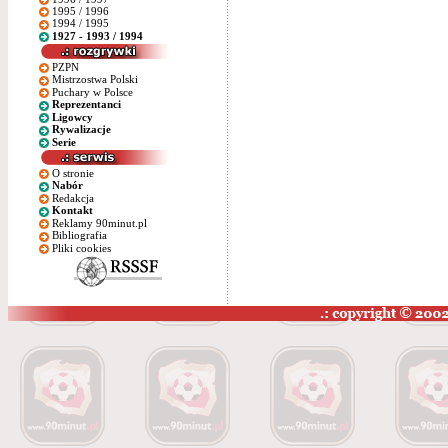
1995 / 1996
1994 / 1995
1927 - 1993 / 1994
PZPN
Mistrzostwa Polski
Puchary w Polsce
Reprezentanci
Ligowcy
Rywalizacje
Serie
O stronie
Nabór
Redakcja
Kontakt
Reklamy 90minut.pl
Bibliografia
Pliki cookies