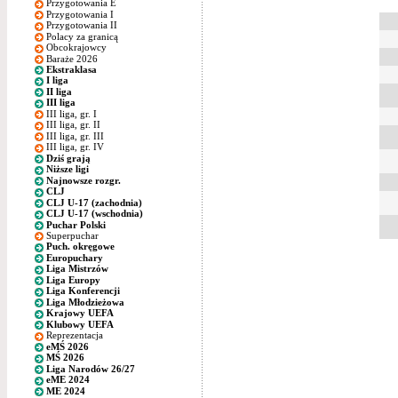
Przygotowania E
Przygotowania I
Przygotowania II
Polacy za granicą
Obcokrajowcy
Baraże 2026
Ekstraklasa
I liga
II liga
III liga
III liga, gr. I
III liga, gr. II
III liga, gr. III
III liga, gr. IV
Dziś grają
Niższe ligi
Najnowsze rozgr.
CLJ
CLJ U-17 (zachodnia)
CLJ U-17 (wschodnia)
Puchar Polski
Superpuchar
Puch. okręgowe
Europuchary
Liga Mistrzów
Liga Europy
Liga Konferencji
Liga Młodzieżowa
Krajowy UEFA
Klubowy UEFA
Reprezentacja
eMŚ 2026
MŚ 2026
Liga Narodów 26/27
eME 2024
ME 2024