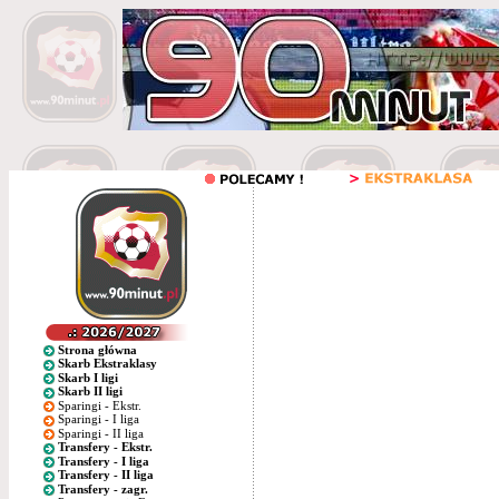
Strona główna
Skarb Ekstraklasy
Skarb I ligi
Skarb II ligi
Sparingi - Ekstr.
Sparingi - I liga
Sparingi - II liga
Transfery - Ekstr.
Transfery - I liga
Transfery - II liga
Transfery - zagr.