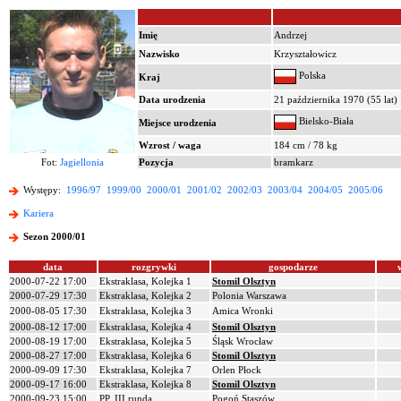
Imię
Andrzej
Nazwisko
Krzyształowicz
Polska
Kraj
Data urodzenia
21 października 1970 (55 lat)
Bielsko-Biała
Miejsce urodzenia
Wzrost / waga
184 cm / 78 kg
Fot:
Jagiellonia
Pozycja
bramkarz
Występy:
1996/97
1999/00
2000/01
2001/02
2002/03
2003/04
2004/05
2005/06
Kariera
Sezon 2000/01
data
rozgrywki
gospodarze
2000-07-22 17:00
Ekstraklasa, Kolejka 1
Stomil Olsztyn
2000-07-29 17:30
Ekstraklasa, Kolejka 2
Polonia Warszawa
2000-08-05 17:30
Ekstraklasa, Kolejka 3
Amica Wronki
2000-08-12 17:00
Ekstraklasa, Kolejka 4
Stomil Olsztyn
2000-08-19 17:00
Ekstraklasa, Kolejka 5
Śląsk Wrocław
2000-08-27 17:00
Ekstraklasa, Kolejka 6
Stomil Olsztyn
2000-09-09 17:30
Ekstraklasa, Kolejka 7
Orlen Płock
2000-09-17 16:00
Ekstraklasa, Kolejka 8
Stomil Olsztyn
2000-09-23 15:00
PP, III runda
Pogoń Staszów