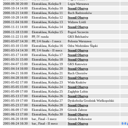
2000-09-30 20:00
Ekstraklasa, Kolejka 9
Legia Warszawa
2000-10-14 14:00
Ekstraklasa, Kolejka 10
Stomil Olsztyn
2000-10-21 14:00
Ekstraklasa, Kolejka 11
Ruch Radzionków
2000-10-28 14:00
Ekstraklasa, Kolejka 12
Stomil Olsztyn
2000-11-04 16:00
Ekstraklasa, Kolejka 13
Widzew Łódź
2000-11-11 14:00
Ekstraklasa, Kolejka 14
Stomil Olsztyn
2000-11-18 13:00
Ekstraklasa, Kolejka 15
Pogoń Szczecin
2000-11-22 11:00
PP, IV runda
GKS Bełchatów
2001-03-07 14:30
PP, 1/4 finału - I mecz
Polonia Warszawa
2001-03-10 15:00
Ekstraklasa, Kolejka 16
Odra Wodzisław Śląski
2001-03-14 14:30
PP, 1/4 finału - II mecz
Stomil Olsztyn
2001-03-17 14:00
Ekstraklasa, Kolejka 17
Stomil Olsztyn
2001-03-31 15:00
Ekstraklasa, Kolejka 18
Stomil Olsztyn
2001-04-07 15:00
Ekstraklasa, Kolejka 19
GKS Katowice
2001-04-14 16:00
Ekstraklasa, Kolejka 20
Stomil Olsztyn
2001-04-21 16:00
Ekstraklasa, Kolejka 21
Ruch Chorzów
2001-04-28 16:00
Ekstraklasa, Kolejka 22
Stomil Olsztyn
2001-05-02 17:00
Ekstraklasa, Kolejka 23
Wisła Kraków
2001-05-05 15:00
Ekstraklasa, Kolejka 24
Stomil Olsztyn
2001-05-09 17:00
Ekstraklasa, Kolejka 25
Zagłębie Lubin
2001-05-13 17:00
Ekstraklasa, Kolejka 26
Stomil Olsztyn
2001-05-19 17:00
Ekstraklasa, Kolejka 27
Dyskobolia Grodzisk Wielkopolski
2001-05-23 17:00
Ekstraklasa, Kolejka 28
Stomil Olsztyn
2001-06-09 17:00
Ekstraklasa, Kolejka 29
Górnik Zabrze
2001-06-13 17:00
Ekstraklasa, Kolejka 30
Stomil Olsztyn
2001-06-20 18:00
bar., Finał - I mecz
Górnik Polkowice
2001-06-24 16:30
bar., Finał - II mecz
Stomil Olsztyn
0-0 