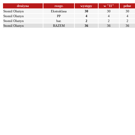
drużyna
rozgr.
występy
w "11"
pełne
Stomil Olsztyn
Ekstraklasa
30
30
30
Stomil Olsztyn
PP
4
4
4
Stomil Olsztyn
bar.
2
2
2
Stomil Olsztyn
RAZEM
36
36
36