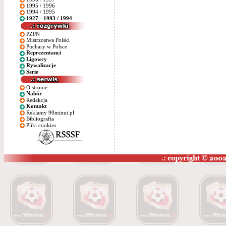
1995 / 1996
1994 / 1995
1927 - 1993 / 1994
PZPN
Mistrzostwa Polski
Puchary w Polsce
Reprezentanci
Ligowcy
Rywalizacje
Serie
O stronie
Nabór
Redakcja
Kontakt
Reklamy 90minut.pl
Bibliografia
Pliki cookies