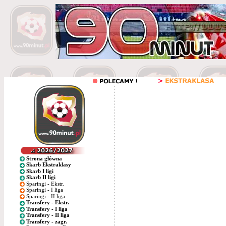
Strona główna
Skarb Ekstraklasy
Skarb I ligi
Skarb II ligi
Sparingi - Ekstr.
Sparingi - I liga
Sparingi - II liga
Transfery - Ekstr.
Transfery - I liga
Transfery - II liga
Transfery - zagr.