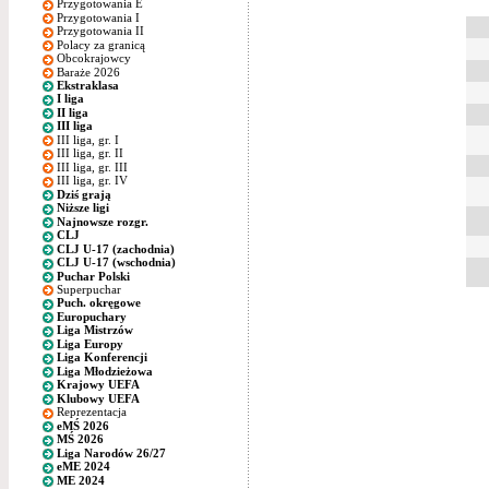
Przygotowania E
Przygotowania I
Przygotowania II
Polacy za granicą
Obcokrajowcy
Baraże 2026
Ekstraklasa
I liga
II liga
III liga
III liga, gr. I
III liga, gr. II
III liga, gr. III
III liga, gr. IV
Dziś grają
Niższe ligi
Najnowsze rozgr.
CLJ
CLJ U-17 (zachodnia)
CLJ U-17 (wschodnia)
Puchar Polski
Superpuchar
Puch. okręgowe
Europuchary
Liga Mistrzów
Liga Europy
Liga Konferencji
Liga Młodzieżowa
Krajowy UEFA
Klubowy UEFA
Reprezentacja
eMŚ 2026
MŚ 2026
Liga Narodów 26/27
eME 2024
ME 2024