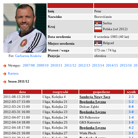
Imię
Petar
Nazwisko
Borovićanin
Serbia
Kraj
Polska
(od 2012)
Data urodzenia
6 września 1985 (40 lat)
Belgrad
Miejsce urodzenia
Wzrost / waga
173 cm / 74 kg
Fot:
Garbarnia Kraków
Pozycja
obrońca
Występy:
2007/08
2009/10
2010/11
2011/12
2012/13
2013/14
2014/15
2015/16
20
Kariera
Sezon 2011/12
data
rozgrywki
gospodarze
wynik
2011-08-13 20:00
I liga, Kolejka 4
Sandecja Nowy Sącz
2-3
2012-03-17 15:00
I liga, Kolejka 21
Bogdanka Łęczna
5-2
2012-03-24 15:00
I liga, Kolejka 22
Dolcan Ząbki
0-0
2012-03-31 16:00
I liga, Kolejka 23
Bogdanka Łęczna
3-0
2012-04-07 11:00
I liga, Kolejka 24
KS Polkowice
1-4
2012-04-14 18:00
I liga, Kolejka 25
GKS Katowice
1-0
2012-04-18 17:00
I liga, Kolejka 26
Bogdanka Łęczna
4-2
2012-04-21 16:00
I liga, Kolejka 27
Wisła Płock
3-1