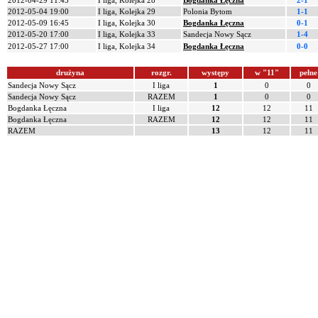
2012-04-29 11:45
I liga, Kolejka 28
Bogdanka Łęczna
2-1
2012-05-04 19:00
I liga, Kolejka 29
Polonia Bytom
1-1
2012-05-09 16:45
I liga, Kolejka 30
Bogdanka Łęczna
0-1
2012-05-20 17:00
I liga, Kolejka 33
Sandecja Nowy Sącz
1-4
2012-05-27 17:00
I liga, Kolejka 34
Bogdanka Łęczna
0-0
drużyna
rozgr.
występy
w "11"
pełne
Sandecja Nowy Sącz
I liga
1
0
0
Sandecja Nowy Sącz
RAZEM
1
0
0
Bogdanka Łęczna
I liga
12
12
11
Bogdanka Łęczna
RAZEM
12
12
11
RAZEM
13
12
11