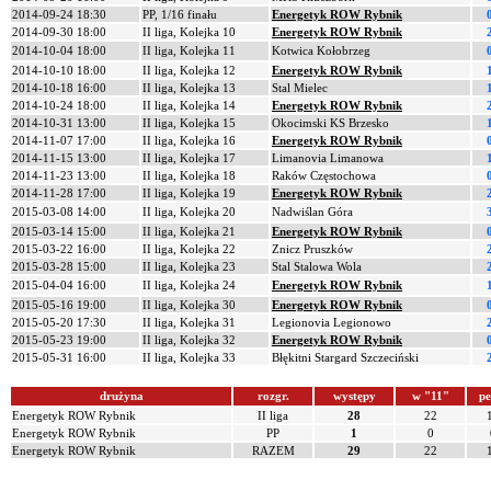
2014-09-24 18:30
PP, 1/16 finału
Energetyk ROW Rybnik
2014-09-30 18:00
II liga, Kolejka 10
Energetyk ROW Rybnik
2014-10-04 18:00
II liga, Kolejka 11
Kotwica Kołobrzeg
2014-10-10 18:00
II liga, Kolejka 12
Energetyk ROW Rybnik
2014-10-18 16:00
II liga, Kolejka 13
Stal Mielec
2014-10-24 18:00
II liga, Kolejka 14
Energetyk ROW Rybnik
2014-10-31 13:00
II liga, Kolejka 15
Okocimski KS Brzesko
2014-11-07 17:00
II liga, Kolejka 16
Energetyk ROW Rybnik
2014-11-15 13:00
II liga, Kolejka 17
Limanovia Limanowa
2014-11-23 13:00
II liga, Kolejka 18
Raków Częstochowa
2014-11-28 17:00
II liga, Kolejka 19
Energetyk ROW Rybnik
2015-03-08 14:00
II liga, Kolejka 20
Nadwiślan Góra
2015-03-14 15:00
II liga, Kolejka 21
Energetyk ROW Rybnik
2015-03-22 16:00
II liga, Kolejka 22
Znicz Pruszków
2015-03-28 15:00
II liga, Kolejka 23
Stal Stalowa Wola
2015-04-04 16:00
II liga, Kolejka 24
Energetyk ROW Rybnik
2015-05-16 19:00
II liga, Kolejka 30
Energetyk ROW Rybnik
2015-05-20 17:30
II liga, Kolejka 31
Legionovia Legionowo
2015-05-23 19:00
II liga, Kolejka 32
Energetyk ROW Rybnik
2015-05-31 16:00
II liga, Kolejka 33
Błękitni Stargard Szczeciński
drużyna
rozgr.
występy
w "11"
pe
Energetyk ROW Rybnik
II liga
28
22
Energetyk ROW Rybnik
PP
1
0
Energetyk ROW Rybnik
RAZEM
29
22