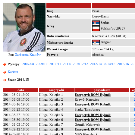
Imię
Petar
Nazwisko
Borovićanin
Serbia
Kraj
Polska
(od 2012)
Data urodzenia
6 września 1985 (40 lat)
Belgrad
Miejsce urodzenia
Wzrost / waga
173 cm / 74 kg
Fot:
Garbarnia Kraków
Pozycja
obrońca
Występy:
2007/08
2009/10
2010/11
2011/12
2012/13
2013/14
2014/15
2015/16
20
Kariera
Sezon 2014/15
data
rozgrywki
gospodarze
w
2014-08-01 19:00
II liga, Kolejka 1
Energetyk ROW Rybnik
2014-08-09 17:00
II liga, Kolejka 2
Rozwój Katowice
2014-08-16 19:00
II liga, Kolejka 3
Energetyk ROW Rybnik
2014-08-23 17:00
II liga, Kolejka 4
Siarka Tarnobrzeg
2014-08-27 19:00
II liga, Kolejka 5
Energetyk ROW Rybnik
2014-08-30 19:00
II liga, Kolejka 6
Energetyk ROW Rybnik
2014-09-03 17:00
II liga, Kolejka 7
Górnik Wałbrzych
2014-09-12 18:30
II liga, Kolejka 8
Energetyk ROW Rybnik
2014-09-20 16:00
II liga, Kolejka 9
MKS Kluczbork