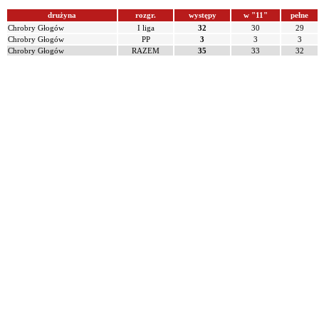
drużyna
rozgr.
występy
w "11"
pełne
Chrobry Głogów
I liga
32
30
29
Chrobry Głogów
PP
3
3
3
Chrobry Głogów
RAZEM
35
33
32