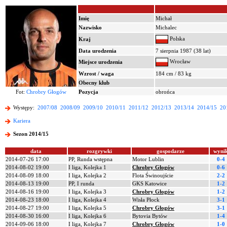
Imię
Michał
Nazwisko
Michalec
Polska
Kraj
Data urodzenia
7 sierpnia 1987 (38 lat)
Wrocław
Miejsce urodzenia
Wzrost / waga
184 cm / 83 kg
Obecny klub
Fot:
Chrobry Głogów
Pozycja
obrońca
Występy:
2007/08
2008/09
2009/10
2010/11
2011/12
2012/13
2013/14
2014/15
20
Kariera
Sezon 2014/15
data
rozgrywki
gospodarze
wyni
2014-07-26 17:00
PP, Runda wstępna
Motor Lublin
0-4
2014-08-02 19:00
I liga, Kolejka 1
Chrobry Głogów
0-6
2014-08-09 18:00
I liga, Kolejka 2
Flota Świnoujście
2-2
2014-08-13 19:00
PP, I runda
GKS Katowice
1-2
2014-08-16 19:00
I liga, Kolejka 3
Chrobry Głogów
1-2
2014-08-23 18:00
I liga, Kolejka 4
Wisła Płock
3-1
2014-08-27 19:00
I liga, Kolejka 5
Chrobry Głogów
3-1
2014-08-30 16:00
I liga, Kolejka 6
Bytovia Bytów
1-4
2014-09-06 18:00
I liga, Kolejka 7
Chrobry Głogów
1-0