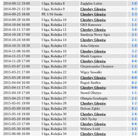
2014-09-12 19:00
I liga, Kolejka 8
Zagłębie Lubin
1-0
2014-09-21 12:30
I liga, Kolejka 9
Chrobry Głogów
0-3
2014-09-25 18:00
PP, 1/16 finału
Chrobry Głogów
1-3
2014-09-28 16:00
I liga, Kolejka 10
Chrobry Głogów
1-2
2014-10-04 16:00
I liga, Kolejka 11
GKS Katowice
1-1
2014-10-11 17:00
I liga, Kolejka 12
Chrobry Głogów
3-0
2014-10-18 17:00
I liga, Kolejka 13
Sandecja Nowy Sącz
2-1
2014-10-24 18:00
I liga, Kolejka 14
Chrobry Głogów
2-1
2014-10-31 18:30
I liga, Kolejka 15
Arka Gdynia
1-0
2014-11-08 16:00
I liga, Kolejka 16
Chrobry Głogów
3-2
2014-11-15 17:00
I liga, Kolejka 17
Miedź Legnica
1-1
2014-11-28 17:00
I liga, Kolejka 19
Chrobry Głogów
0-0
2015-03-07 15:00
I liga, Kolejka 20
Chojniczanka Chojnice
1-1
2015-03-21 17:00
I liga, Kolejka 22
Wigry Suwałki
1-0
2015-03-28 18:00
I liga, Kolejka 23
Chrobry Głogów
0-0
2015-04-04 16:00
I liga, Kolejka 24
Pogoń Siedlce
0-2
2015-04-11 17:45
I liga, Kolejka 25
Chrobry Głogów
0-0
2015-04-19 17:00
I liga, Kolejka 26
Stomil Olsztyn
1-1
2015-04-25 17:00
I liga, Kolejka 27
Olimpia Grudziądz
2-1
2015-05-01 19:00
I liga, Kolejka 28
Chrobry Głogów
1-2
2015-05-09 16:00
I liga, Kolejka 29
Dolcan Ząbki
0-2
2015-05-16 19:00
I liga, Kolejka 30
Chrobry Głogów
2-0
2015-05-20 16:00
I liga, Kolejka 31
GKS Tychy
1-1
2015-05-23 17:00
I liga, Kolejka 32
Chrobry Głogów
0-0
2015-05-30 16:00
I liga, Kolejka 33
Widzew Łódź
1-1
2015-06-06 16:00
I liga, Kolejka 34
Chrobry Głogów
3-1