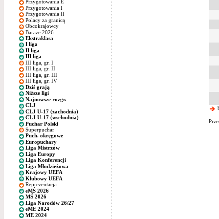
Przygotowania E
Przygotowania I
Przygotowania II
Polacy za granicą
Obcokrajowcy
Baraże 2026
Ekstraklasa
I liga
II liga
III liga
III liga, gr. I
III liga, gr. II
III liga, gr. III
III liga, gr. IV
Dziś grają
Niższe ligi
Najnowsze rozgr.
CLJ
b
CLJ U-17 (zachodnia)
CLJ U-17 (wschodnia)
Prze
Puchar Polski
Superpuchar
Puch. okręgowe
Europuchary
Liga Mistrzów
Liga Europy
Liga Konferencji
Liga Młodzieżowa
Krajowy UEFA
Klubowy UEFA
Reprezentacja
eMŚ 2026
MŚ 2026
Liga Narodów 26/27
eME 2024
ME 2024