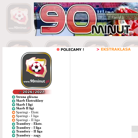
Strona główna
Skarb Ekstraklasy
Skarb I ligi
Skarb II ligi
Sparingi - Ekstr.
Sparingi - I liga
Sparingi - II liga
Transfery - Ekstr.
Transfery - I liga
Transfery - II liga
Transfery - zagr.