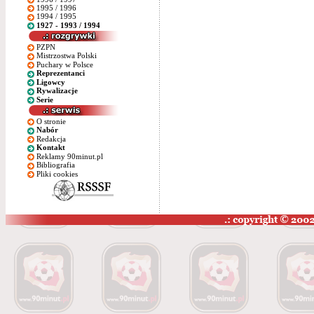
1995 / 1996
1994 / 1995
1927 - 1993 / 1994
PZPN
Mistrzostwa Polski
Puchary w Polsce
Reprezentanci
Ligowcy
Rywalizacje
Serie
O stronie
Nabór
Redakcja
Kontakt
Reklamy 90minut.pl
Bibliografia
Pliki cookies