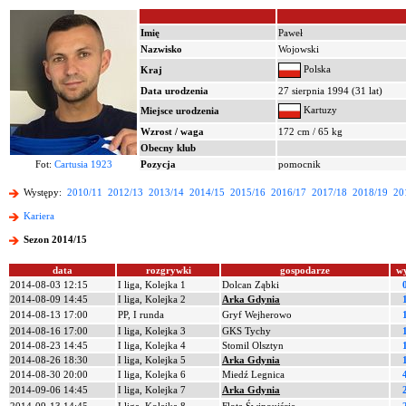
Imię
Paweł
Nazwisko
Wojowski
Polska
Kraj
Data urodzenia
27 sierpnia 1994 (31 lat)
Kartuzy
Miejsce urodzenia
Wzrost / waga
172 cm / 65 kg
Obecny klub
Fot:
Cartusia 1923
Pozycja
pomocnik
Występy:
2010/11
2012/13
2013/14
2014/15
2015/16
2016/17
2017/18
2018/19
20
Kariera
Sezon 2014/15
data
rozgrywki
gospodarze
w
2014-08-03 12:15
I liga, Kolejka 1
Dolcan Ząbki
2014-08-09 14:45
I liga, Kolejka 2
Arka Gdynia
2014-08-13 17:00
PP, I runda
Gryf Wejherowo
2014-08-16 17:00
I liga, Kolejka 3
GKS Tychy
2014-08-23 14:45
I liga, Kolejka 4
Stomil Olsztyn
2014-08-26 18:30
I liga, Kolejka 5
Arka Gdynia
2014-08-30 20:00
I liga, Kolejka 6
Miedź Legnica
2014-09-06 14:45
I liga, Kolejka 7
Arka Gdynia