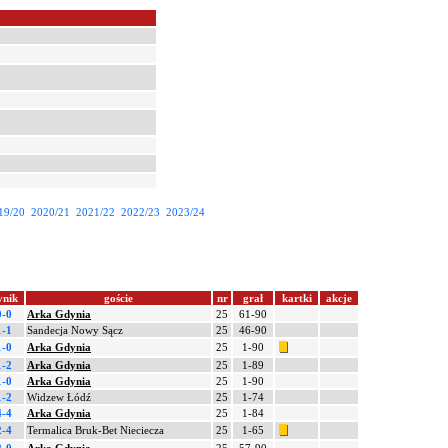
19/20
2020/21
2021/22
2022/23
2023/24
ynik
goście
nr
grał
kartki
akcje
0-0
Arka Gdynia
25
61-90
1-1
Sandecja Nowy Sącz
25
46-90
1-0
Arka Gdynia
25
1-90
1-2
Arka Gdynia
25
1-89
1-0
Arka Gdynia
25
1-90
1-2
Widzew Łódź
25
1-74
4-4
Arka Gdynia
25
1-84
2-4
Termalica Bruk-Bet Nieciecza
25
1-65