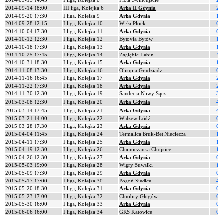
2014-09-13 14:45
I liga, Kolejka 8
Flota Świnoujście
2014-09-14 18:00
III liga, Kolejka 6
Arka II Gdynia
2014-09-20 17:30
I liga, Kolejka 9
Arka Gdynia
2014-09-28 12:15
I liga, Kolejka 10
Wisła Płock
2014-10-04 17:30
I liga, Kolejka 11
Arka Gdynia
2014-10-12 12:30
I liga, Kolejka 12
Bytovia Bytów
2014-10-18 17:30
I liga, Kolejka 13
Arka Gdynia
2014-10-25 17:45
I liga, Kolejka 14
Zagłębie Lubin
2014-10-31 18:30
I liga, Kolejka 15
Arka Gdynia
2014-11-08 13:30
I liga, Kolejka 16
Olimpia Grudziądz
2014-11-16 16:45
I liga, Kolejka 17
Arka Gdynia
2014-11-22 17:30
I liga, Kolejka 18
Arka Gdynia
2014-11-30 12:30
I liga, Kolejka 19
Sandecja Nowy Sącz
2015-03-08 12:30
I liga, Kolejka 20
Arka Gdynia
2015-03-14 17:45
I liga, Kolejka 21
Arka Gdynia
2015-03-21 14:00
I liga, Kolejka 22
Widzew Łódź
2015-03-28 17:30
I liga, Kolejka 23
Arka Gdynia
2015-04-04 11:45
I liga, Kolejka 24
Termalica Bruk-Bet Nieciecza
2015-04-11 17:30
I liga, Kolejka 25
Arka Gdynia
2015-04-19 12:30
I liga, Kolejka 26
Chojniczanka Chojnice
2015-04-26 12:30
I liga, Kolejka 27
Arka Gdynia
2015-05-03 19:00
I liga, Kolejka 28
Wigry Suwałki
2015-05-09 17:30
I liga, Kolejka 29
Arka Gdynia
2015-05-17 17:00
I liga, Kolejka 30
Pogoń Siedlce
2015-05-20 18:30
I liga, Kolejka 31
Arka Gdynia
2015-05-23 17:00
I liga, Kolejka 32
Chrobry Głogów
2015-05-30 16:00
I liga, Kolejka 33
Arka Gdynia
2015-06-06 16:00
I liga, Kolejka 34
GKS Katowice