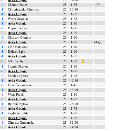
2-0
Arka Gdynia
25
57-90
2-0
Chemik Police
25
1-53
4
1-1
Chojniczanka Chojnice
25
60-90
0-1
Arka Gdynia
25
1-60
0-1
Wigry Suwałki
25
1-45
1-1
Arka Gdynia
25
1-90
1-0
Pogoń Siedlce
25
1-90
4-0
Arka Gdynia
25
1-90
1-0
Chrobry Głogów
25
1-90
0-3
Arka Gdynia
25
1-90
44
2-1
GKS Katowice
25
1-79
2-1
Dolcan Ząbki
25
1-90
3-1
Arka Gdynia
25
1-67
4-0
GKS Tychy
25
1-68
4-1
Stomil Olsztyn
25
1-90
0-0
Arka Gdynia
25
1-90
0-0
Miedź Legnica
25
1-45
1-1
Arka Gdynia
25
46-90
1-0
Flota Świnoujście
25
1-45
1-1
Arka Gdynia
25
46-90
0-0
Wisła Płock
25
1-90
1-0
Arka Gdynia
25
1-73
0-1
Bytovia Bytów
25
78-90
4-4
Arka Gdynia
25
1-79
0-1
Zagłębie Lubin
25
1-90
0-0
Arka Gdynia
25
1-90
0-2
Olimpia Grudziądz
25
62-90
0-0
Arka Gdynia
25
24-90