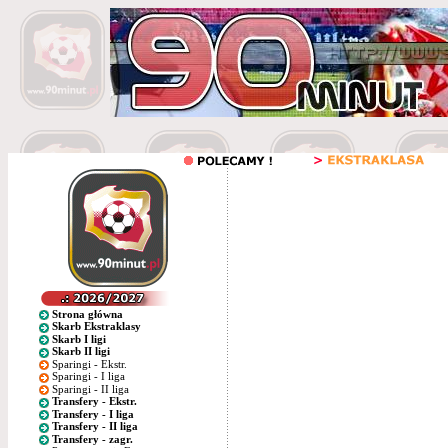
Strona główna
Skarb Ekstraklasy
Skarb I ligi
Skarb II ligi
Sparingi - Ekstr.
Sparingi - I liga
Sparingi - II liga
Transfery - Ekstr.
Transfery - I liga
Transfery - II liga
Transfery - zagr.