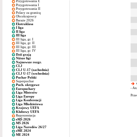
Przygotowania E
Przygotowania I
Przygotowania II
Polacy za granicą
Obcokrajowcy
Baraże 2026
Ekstraklasa
I liga
II liga
III liga
III liga, gr. I
III liga, gr. II
III liga, gr. III
III liga, gr. IV
Dziś grają
Niższe ligi
Najnowsze rozgr.
CLJ
CLJ U-17 (zachodnia)
CLJ U-17 (wschodnia)
Puchar Polski
Superpuchar
w
Puch. okręgowe
- An
Europuchary
Liga Mistrzów
Prze
Liga Europy
Liga Konferencji
Liga Młodzieżowa
Krajowy UEFA
Klubowy UEFA
Reprezentacja
eMŚ 2026
MŚ 2026
Liga Narodów 26/27
eME 2024
ME 2024