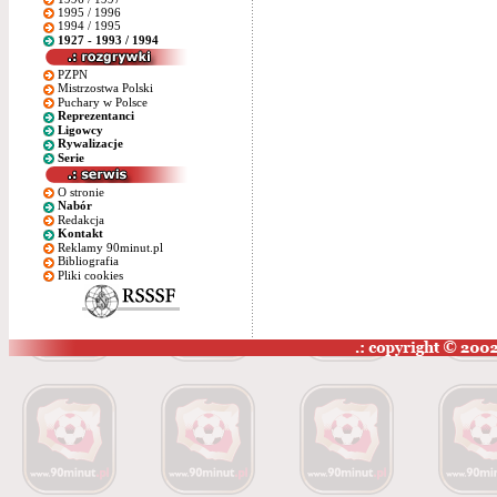
1995 / 1996
1994 / 1995
1927 - 1993 / 1994
PZPN
Mistrzostwa Polski
Puchary w Polsce
Reprezentanci
Ligowcy
Rywalizacje
Serie
O stronie
Nabór
Redakcja
Kontakt
Reklamy 90minut.pl
Bibliografia
Pliki cookies