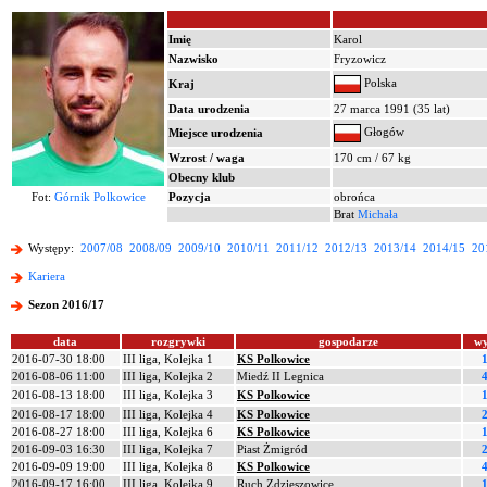
Imię
Karol
Nazwisko
Fryzowicz
Polska
Kraj
Data urodzenia
27 marca 1991 (35 lat)
Głogów
Miejsce urodzenia
Wzrost / waga
170 cm / 67 kg
Obecny klub
Fot:
Górnik Polkowice
Pozycja
obrońca
Brat
Michała
Występy:
2007/08
2008/09
2009/10
2010/11
2011/12
2012/13
2013/14
2014/15
20
Kariera
Sezon 2016/17
data
rozgrywki
gospodarze
wy
2016-07-30 18:00
III liga, Kolejka 1
KS Polkowice
1
2016-08-06 11:00
III liga, Kolejka 2
Miedź II Legnica
4
2016-08-13 18:00
III liga, Kolejka 3
KS Polkowice
1
2016-08-17 18:00
III liga, Kolejka 4
KS Polkowice
2
2016-08-27 18:00
III liga, Kolejka 6
KS Polkowice
1
2016-09-03 16:30
III liga, Kolejka 7
Piast Żmigród
2
2016-09-09 19:00
III liga, Kolejka 8
KS Polkowice
4
2016-09-17 16:00
III liga, Kolejka 9
Ruch Zdzieszowice
1