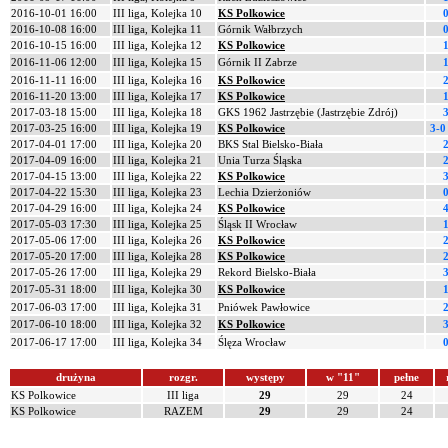
2016-10-01 16:00
III liga, Kolejka 10
KS Polkowice
0
2016-10-08 16:00
III liga, Kolejka 11
Górnik Wałbrzych
0
2016-10-15 16:00
III liga, Kolejka 12
KS Polkowice
1
2016-11-06 12:00
III liga, Kolejka 15
Górnik II Zabrze
1
2016-11-11 16:00
III liga, Kolejka 16
KS Polkowice
2
2016-11-20 13:00
III liga, Kolejka 17
KS Polkowice
1
2017-03-18 15:00
III liga, Kolejka 18
GKS 1962 Jastrzębie (Jastrzębie Zdrój)
3
2017-03-25 16:00
III liga, Kolejka 19
KS Polkowice
3-0
2017-04-01 17:00
III liga, Kolejka 20
BKS Stal Bielsko-Biała
2
2017-04-09 16:00
III liga, Kolejka 21
Unia Turza Śląska
2
2017-04-15 13:00
III liga, Kolejka 22
KS Polkowice
3
2017-04-22 15:30
III liga, Kolejka 23
Lechia Dzierżoniów
0
2017-04-29 16:00
III liga, Kolejka 24
KS Polkowice
4
2017-05-03 17:30
III liga, Kolejka 25
Śląsk II Wrocław
1
2017-05-06 17:00
III liga, Kolejka 26
KS Polkowice
2
2017-05-20 17:00
III liga, Kolejka 28
KS Polkowice
2
2017-05-26 17:00
III liga, Kolejka 29
Rekord Bielsko-Biała
3
2017-05-31 18:00
III liga, Kolejka 30
KS Polkowice
1
2017-06-03 17:00
III liga, Kolejka 31
Pniówek Pawłowice
2
2017-06-10 18:00
III liga, Kolejka 32
KS Polkowice
3
2017-06-17 17:00
III liga, Kolejka 34
Ślęza Wrocław
0
drużyna
rozgr.
występy
w "11"
pełne
KS Polkowice
III liga
29
29
24
KS Polkowice
RAZEM
29
29
24