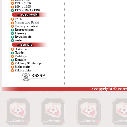
1995 / 1996
1994 / 1995
1927 - 1993 / 1994
PZPN
Mistrzostwa Polski
Puchary w Polsce
Reprezentanci
Ligowcy
Rywalizacje
Serie
O stronie
Nabór
Redakcja
Kontakt
Reklamy 90minut.pl
Bibliografia
Pliki cookies