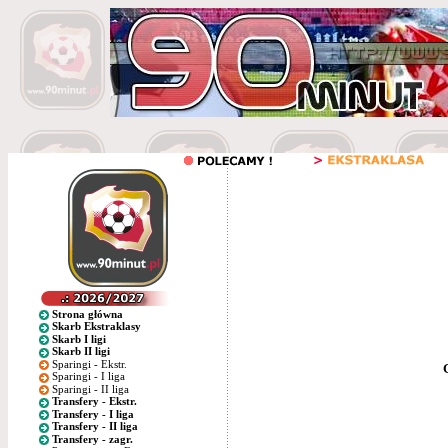
Strona główna
Skarb Ekstraklasy
Skarb I ligi
Skarb II ligi
Sparingi - Ekstr.
Sparingi - I liga
Sparingi - II liga
Transfery - Ekstr.
Transfery - I liga
Transfery - II liga
Transfery - zagr.