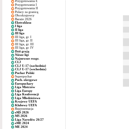
Przygotowania E
Przygotowania I
Przygotowania II
Polacy za granicą
Obcokrajowcy
Baraże 2026
Ekstraklasa
I liga
II liga
III liga
III liga, gr. I
III liga, gr. II
III liga, gr. III
III liga, gr. IV
Dziś grają
Niższe ligi
Najnowsze rozgr.
CLJ
CLJ U-17 (zachodnia)
CLJ U-17 (wschodnia)
Puchar Polski
Superpuchar
Puch. okręgowe
Europuchary
Liga Mistrzów
Liga Europy
Liga Konferencji
Liga Młodzieżowa
Krajowy UEFA
Klubowy UEFA
Reprezentacja
eMŚ 2026
MŚ 2026
Liga Narodów 26/27
eME 2024
ME 2024