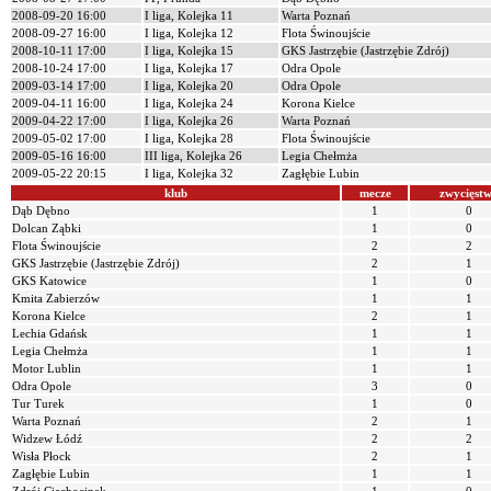
2008-09-20 16:00
I liga, Kolejka 11
Warta Poznań
2008-09-27 16:00
I liga, Kolejka 12
Flota Świnoujście
2008-10-11 17:00
I liga, Kolejka 15
GKS Jastrzębie (Jastrzębie Zdrój)
2008-10-24 17:00
I liga, Kolejka 17
Odra Opole
2009-03-14 17:00
I liga, Kolejka 20
Odra Opole
2009-04-11 16:00
I liga, Kolejka 24
Korona Kielce
2009-04-22 17:00
I liga, Kolejka 26
Warta Poznań
2009-05-02 17:00
I liga, Kolejka 28
Flota Świnoujście
2009-05-16 16:00
III liga, Kolejka 26
Legia Chełmża
2009-05-22 20:15
I liga, Kolejka 32
Zagłębie Lubin
klub
mecze
zwycięst
Dąb Dębno
1
0
Dolcan Ząbki
1
0
Flota Świnoujście
2
2
GKS Jastrzębie (Jastrzębie Zdrój)
2
1
GKS Katowice
1
0
Kmita Zabierzów
1
1
Korona Kielce
2
1
Lechia Gdańsk
1
1
Legia Chełmża
1
1
Motor Lublin
1
1
Odra Opole
3
0
Tur Turek
1
0
Warta Poznań
2
1
Widzew Łódź
2
2
Wisła Płock
2
1
Zagłębie Lubin
1
1