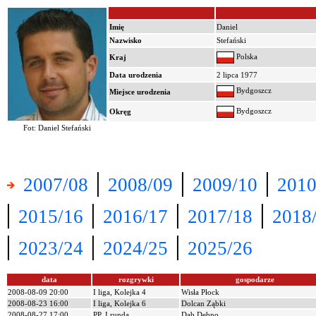
Imię
Daniel
Nazwisko
Stefański
Polska
Kraj
Data urodzenia
2 lipca 1977
Bydgoszcz
Miejsce urodzenia
Bydgoszcz
Okręg
Fot: Daniel Stefański
|
|
|
2007/08
2008/09
2009/10
2010
|
|
|
|
2015/16
2016/17
2017/18
2018
|
|
|
2023/24
2024/25
2025/26
data
rozgrywki
gospodarze
2008-08-09 20:00
I liga, Kolejka 4
Wisła Płock
2008-08-23 16:00
I liga, Kolejka 6
Dolcan Ząbki
2008-08-27 17:00
PP, I runda
Dąb Dębno