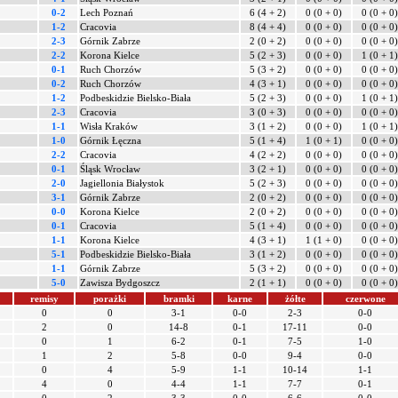
0-2
Lech Poznań
6 (4 + 2)
0 (0 + 0)
0 (0 + 0)
1-2
Cracovia
8 (4 + 4)
0 (0 + 0)
0 (0 + 0)
2-3
Górnik Zabrze
2 (0 + 2)
0 (0 + 0)
0 (0 + 0)
2-2
Korona Kielce
5 (2 + 3)
0 (0 + 0)
1 (0 + 1)
0-1
Ruch Chorzów
5 (3 + 2)
0 (0 + 0)
0 (0 + 0)
0-2
Ruch Chorzów
4 (3 + 1)
0 (0 + 0)
0 (0 + 0)
1-2
Podbeskidzie Bielsko-Biała
5 (2 + 3)
0 (0 + 0)
1 (0 + 1)
2-3
Cracovia
3 (0 + 3)
0 (0 + 0)
0 (0 + 0)
1-1
Wisła Kraków
3 (1 + 2)
0 (0 + 0)
1 (0 + 1)
1-0
Górnik Łęczna
5 (1 + 4)
1 (0 + 1)
0 (0 + 0)
2-2
Cracovia
4 (2 + 2)
0 (0 + 0)
0 (0 + 0)
0-1
Śląsk Wrocław
3 (2 + 1)
0 (0 + 0)
0 (0 + 0)
2-0
Jagiellonia Białystok
5 (2 + 3)
0 (0 + 0)
0 (0 + 0)
3-1
Górnik Zabrze
2 (0 + 2)
0 (0 + 0)
0 (0 + 0)
0-0
Korona Kielce
2 (0 + 2)
0 (0 + 0)
0 (0 + 0)
0-1
Cracovia
5 (1 + 4)
0 (0 + 0)
0 (0 + 0)
1-1
Korona Kielce
4 (3 + 1)
1 (1 + 0)
0 (0 + 0)
5-1
Podbeskidzie Bielsko-Biała
3 (1 + 2)
0 (0 + 0)
0 (0 + 0)
1-1
Górnik Zabrze
5 (3 + 2)
0 (0 + 0)
0 (0 + 0)
5-0
Zawisza Bydgoszcz
2 (1 + 1)
0 (0 + 0)
0 (0 + 0)
remisy
porażki
bramki
karne
żółte
czerwone
0
0
3-1
0-0
2-3
0-0
2
0
14-8
0-1
17-11
0-0
0
1
6-2
0-1
7-5
1-0
1
2
5-8
0-0
9-4
0-0
0
4
5-9
1-1
10-14
1-1
4
0
4-4
1-1
7-7
0-1