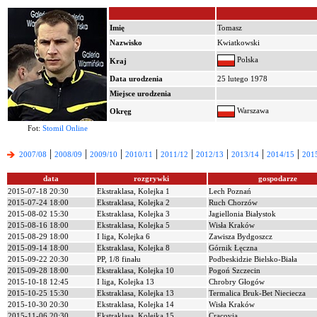
Imię
Tomasz
Nazwisko
Kwiatkowski
Polska
Kraj
Data urodzenia
25 lutego 1978
Miejsce urodzenia
Warszawa
Okręg
Fot:
Stomil Online
|
|
|
|
|
|
|
|
2007/08
2008/09
2009/10
2010/11
2011/12
2012/13
2013/14
2014/15
201
data
rozgrywki
gospodarze
2015-07-18 20:30
Ekstraklasa, Kolejka 1
Lech Poznań
2015-07-24 18:00
Ekstraklasa, Kolejka 2
Ruch Chorzów
2015-08-02 15:30
Ekstraklasa, Kolejka 3
Jagiellonia Białystok
2015-08-16 18:00
Ekstraklasa, Kolejka 5
Wisła Kraków
2015-08-29 18:00
I liga, Kolejka 6
Zawisza Bydgoszcz
2015-09-14 18:00
Ekstraklasa, Kolejka 8
Górnik Łęczna
2015-09-22 20:30
PP, 1/8 finału
Podbeskidzie Bielsko-Biała
2015-09-28 18:00
Ekstraklasa, Kolejka 10
Pogoń Szczecin
2015-10-18 12:45
I liga, Kolejka 13
Chrobry Głogów
2015-10-25 15:30
Ekstraklasa, Kolejka 13
Termalica Bruk-Bet Nieciecza
2015-10-30 20:30
Ekstraklasa, Kolejka 14
Wisła Kraków
2015-11-06 20:30
Ekstraklasa, Kolejka 15
Cracovia