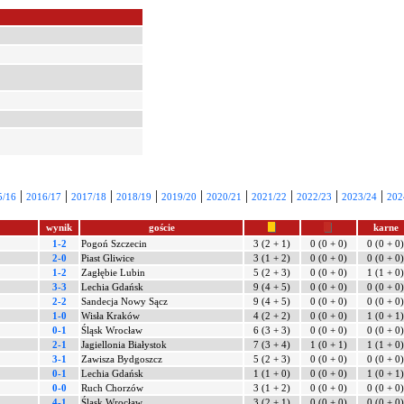
|
|
|
|
|
|
|
|
|
5/16
2016/17
2017/18
2018/19
2019/20
2020/21
2021/22
2022/23
2023/24
202
wynik
goście
karne
1-2
Pogoń Szczecin
3 (2 + 1)
0 (0 + 0)
0 (0 + 0)
2-0
Piast Gliwice
3 (1 + 2)
0 (0 + 0)
0 (0 + 0)
1-2
Zagłębie Lubin
5 (2 + 3)
0 (0 + 0)
1 (1 + 0)
3-3
Lechia Gdańsk
9 (4 + 5)
0 (0 + 0)
0 (0 + 0)
2-2
Sandecja Nowy Sącz
9 (4 + 5)
0 (0 + 0)
0 (0 + 0)
1-0
Wisła Kraków
4 (2 + 2)
0 (0 + 0)
1 (0 + 1)
0-1
Śląsk Wrocław
6 (3 + 3)
0 (0 + 0)
0 (0 + 0)
2-1
Jagiellonia Białystok
7 (3 + 4)
1 (0 + 1)
1 (1 + 0)
3-1
Zawisza Bydgoszcz
5 (2 + 3)
0 (0 + 0)
0 (0 + 0)
0-1
Lechia Gdańsk
1 (1 + 0)
0 (0 + 0)
1 (0 + 1)
0-0
Ruch Chorzów
3 (1 + 2)
0 (0 + 0)
0 (0 + 0)
4-1
Śląsk Wrocław
3 (2 + 1)
0 (0 + 0)
0 (0 + 0)