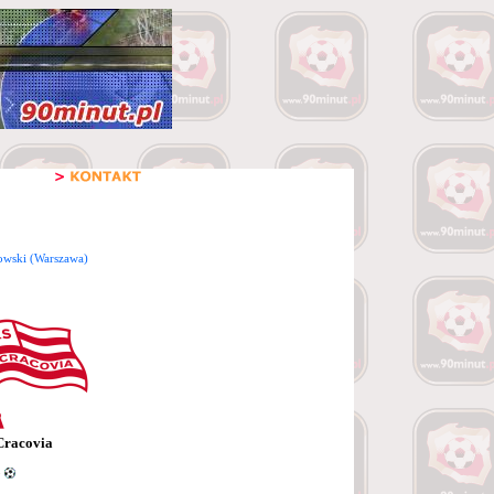
wski (Warszawa)
Cracovia
5