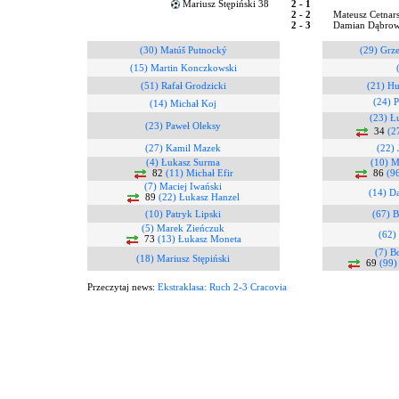
Mariusz Stępiński 38
2 - 1
2 - 2
Mateusz Cetnars
2 - 3
Damian Dąbrow
(30) Matúš Putnocký
(29) Grz
(15) Martin Konczkowski
(51) Rafał Grodzicki
(21) Hu
(24) P
(14) Michał Koj
(23) Ł
(23) Paweł Oleksy
34
(2
(27) Kamil Mazek
(22) 
(4) Łukasz Surma
(10) M
82
(11) Michał Efir
86
(9
(7) Maciej Iwański
(14) D
89
(22) Łukasz Hanzel
(10) Patryk Lipski
(67) B
(5) Marek Zieńczuk
(62)
73
(13) Łukasz Moneta
(7) B
(18) Mariusz Stępiński
69
(99)
Przeczytaj news:
Ekstraklasa: Ruch 2-3 Cracovia