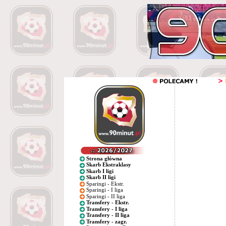
Strona główna
Skarb Ekstraklasy
Skarb I ligi
Skarb II ligi
Sparingi - Ekstr.
Sparingi - I liga
Sparingi - II liga
Transfery - Ekstr.
Transfery - I liga
Transfery - II liga
Transfery - zagr.