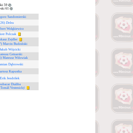
ki 59
ski 61
egorz Sandomierski
(26)
Deleu
bert Wołąkiewicz
iotr Polczak
ukasz Zejdler
7) Marcin Budziński
Jakub Wójcicki
ateusz Cetnarski
6) Mateusz Wdowiak
amian Dąbrowski
artosz Kapustka
 Erik Jendrišek
oubacar Dialiba
 Tomáš Vestenický