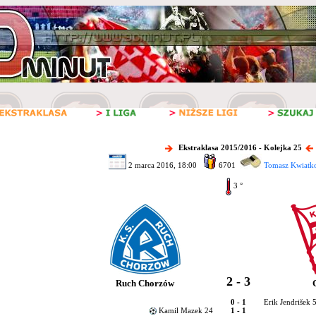
Ekstraklasa 2015/2016 - Kolejka 25
2 marca 2016, 18:00
6701
Tomasz Kwiatko
3 °
2 - 3
Ruch Chorzów
0 - 1
Erik Jendrišek 
Kamil Mazek 24
1 - 1