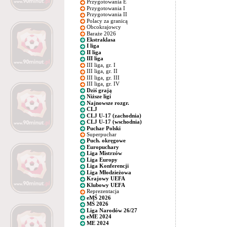
Przygotowania E
Przygotowania I
Przygotowania II
Polacy za granicą
Obcokrajowcy
Baraże 2026
Ekstraklasa
I liga
II liga
III liga
III liga, gr. I
III liga, gr. II
III liga, gr. III
III liga, gr. IV
Dziś grają
Niższe ligi
Najnowsze rozgr.
CLJ
CLJ U-17 (zachodnia)
CLJ U-17 (wschodnia)
Puchar Polski
Superpuchar
Puch. okręgowe
Europuchary
Liga Mistrzów
Liga Europy
Liga Konferencji
Liga Młodzieżowa
Krajowy UEFA
Klubowy UEFA
Reprezentacja
eMŚ 2026
MŚ 2026
Liga Narodów 26/27
eME 2024
ME 2024