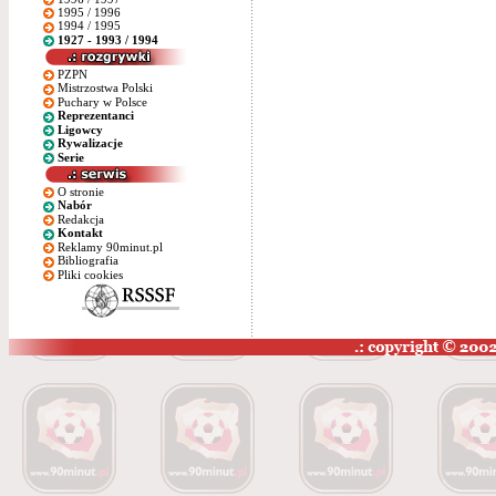
1995 / 1996
1994 / 1995
1927 - 1993 / 1994
PZPN
Mistrzostwa Polski
Puchary w Polsce
Reprezentanci
Ligowcy
Rywalizacje
Serie
O stronie
Nabór
Redakcja
Kontakt
Reklamy 90minut.pl
Bibliografia
Pliki cookies