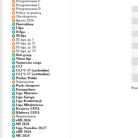
Przygotowania E
Przygotowania I
Przygotowania II
Polacy za granicą
Obcokrajowcy
Baraże 2026
Ekstraklasa
I liga
II liga
III liga
III liga, gr. I
III liga, gr. II
III liga, gr. III
III liga, gr. IV
Dziś grają
Niższe ligi
Najnowsze rozgr.
CLJ
CLJ U-17 (zachodnia)
CLJ U-17 (wschodnia)
Puchar Polski
Superpuchar
Puch. okręgowe
Prze
Europuchary
Liga Mistrzów
Liga Europy
Liga Konferencji
Liga Młodzieżowa
Krajowy UEFA
Klubowy UEFA
Reprezentacja
eMŚ 2026
MŚ 2026
Liga Narodów 26/27
eME 2024
ME 2024