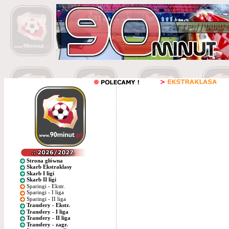
Strona główna
Skarb Ekstraklasy
Skarb I ligi
Skarb II ligi
Sparingi - Ekstr.
Sparingi - I liga
Sparingi - II liga
Transfery - Ekstr.
Transfery - I liga
Transfery - II liga
Transfery - zagr.