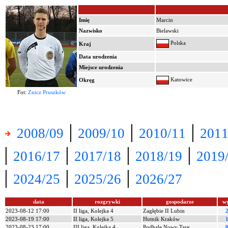
Imię
Marcin
Nazwisko
Bielawski
Polska
Kraj
Data urodzenia
Miejsce urodzenia
Katowice
Okręg
Fot:
Znicz Pruszków
|
|
|
2008/09
2009/10
2010/11
2011
|
|
|
|
2016/17
2017/18
2018/19
2019
|
|
|
2024/25
2025/26
2026/27
data
rozgrywki
gospodarze
w
2023-08-12 17:00
II liga, Kolejka 4
Zagłębie II Lubin
2023-08-19 17:00
II liga, Kolejka 5
Hutnik Kraków
2023-08-23 17:00
III liga, Kolejka 4
Podhale Nowy Targ