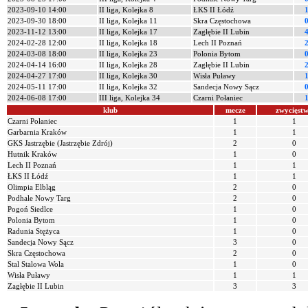
2023-09-10 14:00
II liga, Kolejka 8
ŁKS II Łódź
2023-09-30 18:00
II liga, Kolejka 11
Skra Częstochowa
2023-11-12 13:00
II liga, Kolejka 17
Zagłębie II Lubin
2024-02-28 12:00
II liga, Kolejka 18
Lech II Poznań
2024-03-08 18:00
II liga, Kolejka 23
Polonia Bytom
2024-04-14 16:00
II liga, Kolejka 28
Zagłębie II Lubin
2024-04-27 17:00
II liga, Kolejka 30
Wisła Puławy
2024-05-11 17:00
II liga, Kolejka 32
Sandecja Nowy Sącz
2024-06-08 17:00
III liga, Kolejka 34
Czarni Połaniec
klub
mecze
zwycięst
Czarni Połaniec
1
1
Garbarnia Kraków
1
1
GKS Jastrzębie (Jastrzębie Zdrój)
2
0
Hutnik Kraków
1
0
Lech II Poznań
1
1
ŁKS II Łódź
1
1
Olimpia Elbląg
2
0
Podhale Nowy Targ
2
0
Pogoń Siedlce
1
0
Polonia Bytom
1
0
Radunia Stężyca
1
0
Sandecja Nowy Sącz
3
0
Skra Częstochowa
2
0
Stal Stalowa Wola
1
0
Wisła Puławy
1
1
Zagłębie II Lubin
3
3