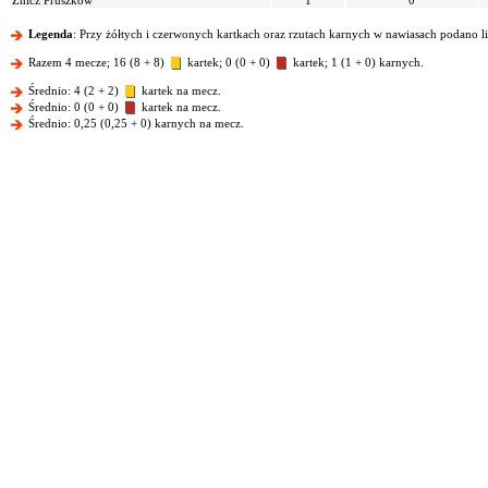
Znicz Pruszków
1
0
Legenda
: Przy żółtych i czerwonych kartkach oraz rzutach karnych w nawiasach podano l
Razem 4 mecze; 16 (8 + 8)
kartek; 0 (0 + 0)
kartek; 1 (1 + 0) karnych.
Średnio: 4 (2 + 2)
kartek na mecz.
Średnio: 0 (0 + 0)
kartek na mecz.
Średnio: 0,25 (0,25 + 0) karnych na mecz.