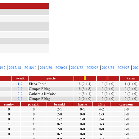
|
|
|
|
|
|
|
|
|
6/17
2017/18
2018/19
2019/20
2020/21
2021/22
2022/23
2023/24
2024/25
202
wynik
goście
karne
1-2
Elana Toruń
6 (2 + 4)
0 (0 + 0)
1 (1 + 0)
0-0
Olimpia Elbląg
6 (3 + 3)
0 (0 + 0)
0 (0 + 0)
0-2
Garbarnia Kraków
4 (3 + 1)
0 (0 + 0)
0 (0 + 0)
2-0
Olimpia Elbląg
0 (0 + 0)
0 (0 + 0)
0 (0 + 0)
remisy
porażki
bramki
karne
żółte
czerwone
0
0
2-1
0-1
4-2
0-0
0
0
2-0
0-0
1-3
0-0
0
1
1-2
1-0
2-4
0-0
1
1
0-2
0-0
3-3
0-0
0
0
2-0
0-0
0-0
0-0
0
1
0-2
0-0
3-1
0-0