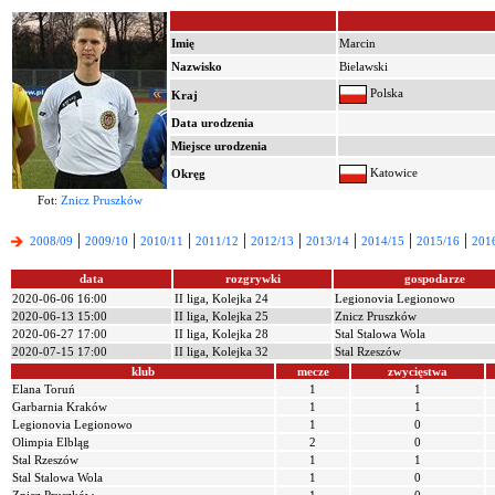
Imię
Marcin
Nazwisko
Bielawski
Polska
Kraj
Data urodzenia
Miejsce urodzenia
Katowice
Okręg
Fot:
Znicz Pruszków
|
|
|
|
|
|
|
|
2008/09
2009/10
2010/11
2011/12
2012/13
2013/14
2014/15
2015/16
201
data
rozgrywki
gospodarze
2020-06-06 16:00
II liga, Kolejka 24
Legionovia Legionowo
2020-06-13 15:00
II liga, Kolejka 25
Znicz Pruszków
2020-06-27 17:00
II liga, Kolejka 28
Stal Stalowa Wola
2020-07-15 17:00
II liga, Kolejka 32
Stal Rzeszów
klub
mecze
zwycięstwa
Elana Toruń
1
1
Garbarnia Kraków
1
1
Legionovia Legionowo
1
0
Olimpia Elbląg
2
0
Stal Rzeszów
1
1
Stal Stalowa Wola
1
0