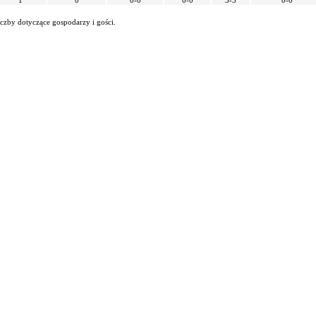
1
0
0-0
0-0
3-3
0-0
iczby dotyczące gospodarzy i gości.