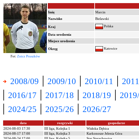
Imię
Marcin
Nazwisko
Bielawski
Polska
Kraj
Data urodzenia
Miejsce urodzenia
Katowice
Okręg
Fot:
Znicz Pruszków
|
|
|
2008/09
2009/10
2010/11
2011
|
|
|
|
2016/17
2017/18
2018/19
2019
|
|
|
2024/25
2025/26
2026/27
data
rozgrywki
gospodarze
2024-08-03 17:30
III liga, Kolejka 1
Wisłoka Dębica
2024-08-17 17:00
III liga, Kolejka 3
Karkonosze Jelenia Góra
2024-08-24 17:00
III liga, Kolejka 5
Star Starachowice