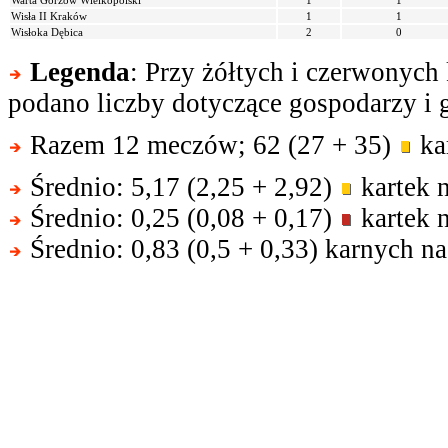
Warta Gorzów Wielkopolski
1
1
Wisła II Kraków
1
1
Wisłoka Dębica
2
0
Legenda
: Przy żółtych i czerwonych
podano liczby dotyczące gospodarzy i g
Razem 12 meczów; 62 (27 + 35)
kar
Średnio: 5,17 (2,25 + 2,92)
kartek 
Średnio: 0,25 (0,08 + 0,17)
kartek 
Średnio: 0,83 (0,5 + 0,33) karnych n