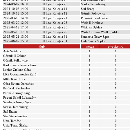
2024-09-07 16:00
III liga, Kolejka 7
Siarka Tarnobrzeg
2024-10-06 14:00
III liga, Kolejka 11
Stal Brzeg
2024-10-12 15:00
III liga, Kolejka 12
Górnik Polkowice
2025-03-15 14:30
III liga, Kolejka 21
Pniówek Pawłowice
2025-03-29 12:00
III liga, Kolejka 23
Wisła II Kraków
2025-04-12 17:00
III liga, Kolejka 25
Wisłoka Dębica
2025-05-10 17:00
III liga, Kolejka 29
Warta Gorzów Wielkopolski
2025-05-21 13:00
III liga, Kolejka 31
Sandecja Nowy Sącz
2025-06-07 15:00
III liga, Kolejka 34
Unia Turza Śląska
klub
mecze
zwycięstwa
Avia Świdnik
1
1
Górnik II Zabrze
1
1
Górnik Polkowice
1
1
Karkonosze Jelenia Góra
1
1
Lechia Zielona Góra
1
0
LKS Goczałkowice Zdrój
1
0
MKS Kluczbork
1
1
Odra Bytom Odrzański
2
0
Pniówek Pawłowice
1
1
Podhale Nowy Targ
1
0
Pogoń-Sokół Lubaczów
1
0
Sandecja Nowy Sącz
3
3
Siarka Tarnobrzeg
1
0
Stal Brzeg
1
0
Star Starachowice
1
1
Unia Tarnów
1
0
Unia Turza Śląska
1
0