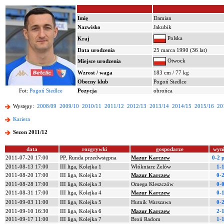
Imię
Damian
Nazwisko
Jakubik
Polska
Kraj
Data urodzenia
25 marca 1990 (36 lat)
Otwock
Miejsce urodzenia
Wzrost / waga
183 cm / 77 kg
Obecny klub
Pogoń Siedlce
Fot:
Pogoń Siedlce
Pozycja
obrońca
Występy:
2008/09
2009/10
2010/11
2011/12
2012/13
2013/14
2014/15
2015/16
20
Kariera
Sezon 2011/12
data
rozgrywki
gospodarze
wyn
2011-07-20 17:00
PP, Runda przedwstępna
Mazur Karczew
0-2 p
2011-08-13 17:00
III liga, Kolejka 1
Włókniarz Zelów
1-
2011-08-20 17:00
III liga, Kolejka 2
Mazur Karczew
0-
2011-08-28 17:00
III liga, Kolejka 3
Omega Kleszczów
0-
2011-08-31 17:00
III liga, Kolejka 4
Mazur Karczew
0-
2011-09-03 11:00
III liga, Kolejka 5
Hutnik Warszawa
0-
2011-09-10 16:30
III liga, Kolejka 6
Mazur Karczew
2-
2011-09-17 11:00
III liga, Kolejka 7
Broń Radom
1-