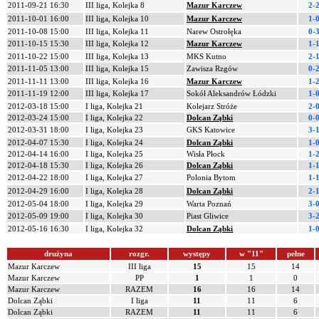
2011-09-21 16:30
III liga, Kolejka 8
Mazur Karczew
2-
2011-10-01 16:00
III liga, Kolejka 10
Mazur Karczew
1-
2011-10-08 15:00
III liga, Kolejka 11
Narew Ostrołęka
0-
2011-10-15 15:30
III liga, Kolejka 12
Mazur Karczew
1-
2011-10-22 15:00
III liga, Kolejka 13
MKS Kutno
2-
2011-11-05 13:00
III liga, Kolejka 15
Zawisza Rzgów
0-
2011-11-11 13:00
III liga, Kolejka 16
Mazur Karczew
1-
2011-11-19 12:00
III liga, Kolejka 17
Sokół Aleksandrów Łódzki
1-
2012-03-18 15:00
I liga, Kolejka 21
Kolejarz Stróże
2-
2012-03-24 15:00
I liga, Kolejka 22
Dolcan Ząbki
0-
2012-03-31 18:00
I liga, Kolejka 23
GKS Katowice
3-
2012-04-07 15:30
I liga, Kolejka 24
Dolcan Ząbki
1-
2012-04-14 16:00
I liga, Kolejka 25
Wisła Płock
1-
2012-04-18 15:30
I liga, Kolejka 26
Dolcan Ząbki
1-
2012-04-22 18:00
I liga, Kolejka 27
Polonia Bytom
1-
2012-04-29 16:00
I liga, Kolejka 28
Dolcan Ząbki
2-
2012-05-04 18:00
I liga, Kolejka 29
Warta Poznań
3-
2012-05-09 19:00
I liga, Kolejka 30
Piast Gliwice
3-
2012-05-16 16:30
I liga, Kolejka 32
Dolcan Ząbki
1-
drużyna
rozgr.
występy
w "11"
pełne
Mazur Karczew
III liga
15
15
14
Mazur Karczew
PP
1
1
0
Mazur Karczew
RAZEM
16
16
14
Dolcan Ząbki
I liga
11
11
6
Dolcan Ząbki
RAZEM
11
11
6