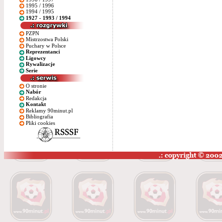
1995 / 1996
1994 / 1995
1927 - 1993 / 1994
PZPN
Mistrzostwa Polski
Puchary w Polsce
Reprezentanci
Ligowcy
Rywalizacje
Serie
O stronie
Nabór
Redakcja
Kontakt
Reklamy 90minut.pl
Bibliografia
Pliki cookies