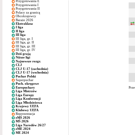
Przygotowania E
Przygotowania I
Przygotowania II
Polacy za granicą
Obcokrajowcy
Baraże 2026
Ekstraklasa
I liga
II liga
III liga
III liga, gr. I
III liga, gr. II
III liga, gr. III
III liga, gr. IV
Dziś grają
Niższe ligi
Najnowsze rozgr.
CLJ
CLJ U-17 (zachodnia)
CLJ U-17 (wschodnia)
Puchar Polski
Superpuchar
Puch. okręgowe
Europuchary
Prze
Liga Mistrzów
Liga Europy
Liga Konferencji
Liga Młodzieżowa
Krajowy UEFA
Klubowy UEFA
Reprezentacja
eMŚ 2026
MŚ 2026
Liga Narodów 26/27
eME 2024
ME 2024