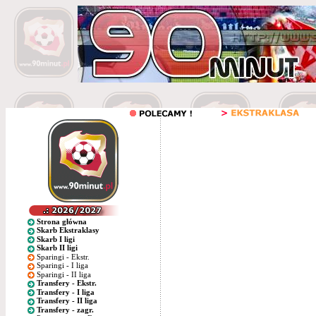
Strona główna
Skarb Ekstraklasy
Skarb I ligi
Skarb II ligi
Sparingi - Ekstr.
Sparingi - I liga
Sparingi - II liga
Transfery - Ekstr.
Transfery - I liga
Transfery - II liga
Transfery - zagr.