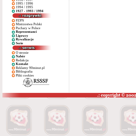
1995 / 1996
1994 / 1995
1927 - 1993 / 1994
PZPN
Mistrzostwa Polski
Puchary w Polsce
Reprezentanci
Ligowcy
Rywalizacje
Serie
O stronie
Nabór
Redakcja
Kontakt
Reklamy 90minut.pl
Bibliografia
Pliki cookies