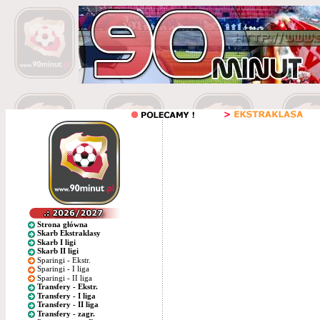
Strona główna
Skarb Ekstraklasy
Skarb I ligi
Skarb II ligi
Sparingi - Ekstr.
Sparingi - I liga
Sparingi - II liga
Transfery - Ekstr.
Transfery - I liga
Transfery - II liga
Transfery - zagr.