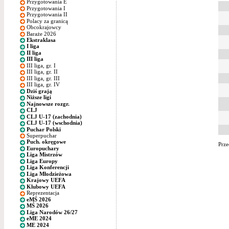
Przygotowania E
Przygotowania I
Przygotowania II
Polacy za granicą
Obcokrajowcy
Baraże 2026
Ekstraklasa
I liga
II liga
III liga
III liga, gr. I
III liga, gr. II
III liga, gr. III
III liga, gr. IV
Dziś grają
Niższe ligi
Najnowsze rozgr.
CLJ
CLJ U-17 (zachodnia)
CLJ U-17 (wschodnia)
Puchar Polski
Superpuchar
Puch. okręgowe
Prze
Europuchary
Liga Mistrzów
Liga Europy
Liga Konferencji
Liga Młodzieżowa
Krajowy UEFA
Klubowy UEFA
Reprezentacja
eMŚ 2026
MŚ 2026
Liga Narodów 26/27
eME 2024
ME 2024