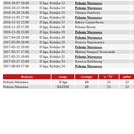
2016-10-07 19:00
II liga, Kolejka 12
Polonia Warszawa
2016-10-21 19:00
II liga, Kolejka 14
Polonia Warszawa
2016-10-29 14:00
II liga, Kolejka 15
Olimpia Zambrów
2016-11-05 17:00
II liga, Kolejka 16
Polonia Warszawa
2016-11-13 13:00
II liga, Kolejka 17
Raków Częstochowa
2016-11-19 17:00
II liga, Kolejka 18
Polonia Bytom
2016-11-26 15:00
II liga, Kolejka 19
Polonia Warszawa
2017-04-28 19:00
II liga, Kolejka 28
Polonia Warszawa
2017-05-06 16:00
II liga, Kolejka 29
Puszcza Niepołomice
2017-05-12 19:00
II liga, Kolejka 30
Polonia Warszawa
2017-05-17 17:00
II liga, Kolejka 31
Błękitni Stargard Szczeciński
2017-05-21 19:00
II liga, Kolejka 32
Polonia Warszawa
2017-05-27 15:00
II liga, Kolejka 33
Kotwica Kołobrzeg
2017-06-03 17:00
II liga, Kolejka 34
Polonia Warszawa
drużyna
rozgr.
występy
w "11"
pełne
Polonia Warszawa
II liga
23
23
22
Polonia Warszawa
RAZEM
23
23
22