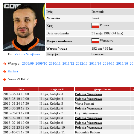
Imię
Dominik
Nazwisko
Pusek
Polska
Kraj
Data urodzenia
31 maja 1982 (44 lata)
Warszawa
Miejsce urodzenia
Wzrost / waga
192 cm / 88 kg
Fot:
Victoria Sulejówek
Pozycja
bramkarz
Występy:
2008/09
2009/10
2010/11
2011/12
2012/13
2013/14
2014/15
2015/16
20
Kariera
Sezon 2016/17
data
rozgrywki
gospodarze
2016-08-13 19:00
II liga, Kolejka 3
Polonia Warszawa
2016-08-19 19:00
II liga, Kolejka 4
Polonia Warszawa
2016-08-24 17:30
II liga, Kolejka 5
Warta Poznań
2016-08-28 19:15
II liga, Kolejka 6
Polonia Warszawa
2016-09-03 17:00
II liga, Kolejka 7
Gryf Wejherowo
2016-09-10 19:00
II liga, Kolejka 8
Polonia Warszawa
2016-09-16 19:00
II liga, Kolejka 9
Polonia Warszawa
2016-09-23 19:00
II liga, Kolejka 10
Polonia Warszawa
2016-10-01 17:30
II liga, Kolejka 11
Radomiak Radom