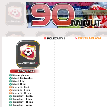
Strona główna
Skarb Ekstraklasy
Skarb I ligi
Skarb II ligi
Sparingi - Ekstr.
Sparingi - I liga
Sparingi - II liga
Transfery - Ekstr.
Transfery - I liga
Transfery - II liga
Transfery - zagr.