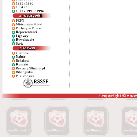
1995 / 1996
1994 / 1995
1927 - 1993 / 1994
PZPN
Mistrzostwa Polski
Puchary w Polsce
Reprezentanci
Ligowcy
Rywalizacje
Serie
O stronie
Nabór
Redakcja
Kontakt
Reklamy 90minut.pl
Bibliografia
Pliki cookies