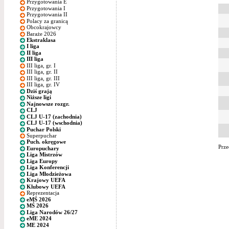
Przygotowania E
Przygotowania I
Przygotowania II
Polacy za granicą
Obcokrajowcy
Baraże 2026
Ekstraklasa
I liga
II liga
III liga
III liga, gr. I
III liga, gr. II
III liga, gr. III
III liga, gr. IV
Dziś grają
Niższe ligi
Najnowsze rozgr.
CLJ
CLJ U-17 (zachodnia)
CLJ U-17 (wschodnia)
Puchar Polski
Superpuchar
Puch. okręgowe
Prze
Europuchary
Liga Mistrzów
Liga Europy
Liga Konferencji
Liga Młodzieżowa
Krajowy UEFA
Klubowy UEFA
Reprezentacja
eMŚ 2026
MŚ 2026
Liga Narodów 26/27
eME 2024
ME 2024