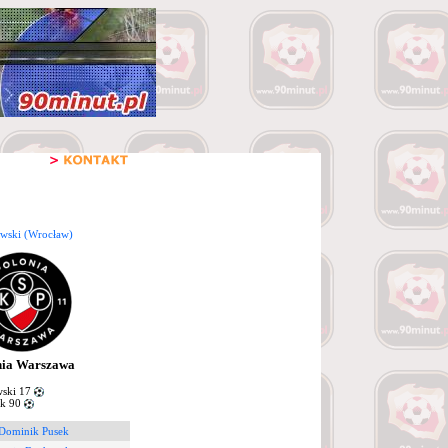
owski (Wrocław)
nia Warszawa
ski 17
k 90
 Dominik Pusek