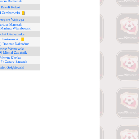
arcin Bochenek
 Bazyli Kokot
ał Zembrowski
rzegorz Wojdyga
ariusz Marczak
 Mariusz Wierzbowski
ichał Oświęcimka
tr Kosiorowski
) Donatas Nakrošius
rtosz Wiśniewski
9) Michał Zapaśnik
 Marcin Kluska
87) Cezary Sauczek
niel Gołębiewski