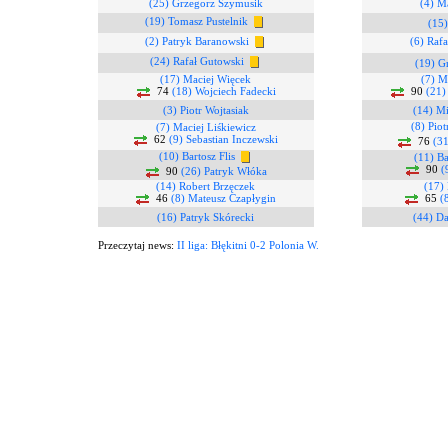
(25) Grzegorz Szymusik
(4) M
(19) Tomasz Pustelnik
(15)
(2) Patryk Baranowski
(6) Raf
(24) Rafał Gutowski
(19) G
(17) Maciej Więcek
(7) M
74
(18) Wojciech Fadecki
90
(21)
(3) Piotr Wojtasiak
(14) M
(8) Pio
(7) Maciej Liśkiewicz
62
(9) Sebastian Inczewski
76
(31
(10) Bartosz Flis
(11) Ba
90
(
90
(26) Patryk Włóka
(14) Robert Brzęczek
(17)
46
(8) Mateusz Czapłygin
65
(
(16) Patryk Skórecki
(44) Da
Przeczytaj news:
II liga: Błękitni 0-2 Polonia W.