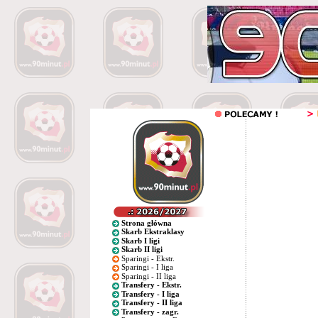
Strona główna
Skarb Ekstraklasy
Skarb I ligi
Skarb II ligi
Sparingi - Ekstr.
Sparingi - I liga
Sparingi - II liga
Transfery - Ekstr.
Transfery - I liga
Transfery - II liga
Transfery - zagr.