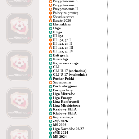
Przygotowania E
Przygotowania I
Przygotowania II
Polacy za granicą
Obcokrajowcy
Baraże 2026
Ekstraklasa
I liga
II liga
III liga
III liga, gr. I
III liga, gr. II
III liga, gr. III
III liga, gr. IV
Dziś grają
Niższe ligi
Najnowsze rozgr.
CLJ
CLJ U-17 (zachodnia)
CLJ U-17 (wschodnia)
Puchar Polski
Superpuchar
Puch. okręgowe
Europuchary
Liga Mistrzów
Liga Europy
Liga Konferencji
Liga Młodzieżowa
Krajowy UEFA
Klubowy UEFA
Reprezentacja
eMŚ 2026
MŚ 2026
Liga Narodów 26/27
eME 2024
ME 2024