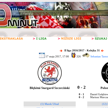
II liga 2016/2017 - Kolejka 31
17 maja 2017, 17:00
326
Sebastian Tarn
0 - 2
Błękitni Stargard Szczeciński
Polo
0 - 1
Daniel Gołębiew
0 - 2
Mariusz Marcza
(1) Marek Ufnal
(12)