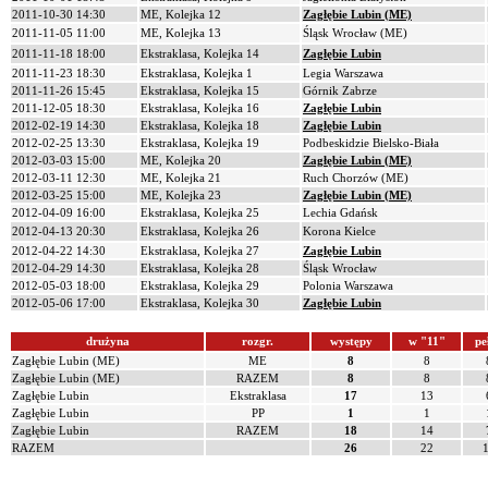
2011-10-30 14:30
ME, Kolejka 12
Zagłębie Lubin (ME)
2011-11-05 11:00
ME, Kolejka 13
Śląsk Wrocław (ME)
2011-11-18 18:00
Ekstraklasa, Kolejka 14
Zagłębie Lubin
2011-11-23 18:30
Ekstraklasa, Kolejka 1
Legia Warszawa
2011-11-26 15:45
Ekstraklasa, Kolejka 15
Górnik Zabrze
2011-12-05 18:30
Ekstraklasa, Kolejka 16
Zagłębie Lubin
2012-02-19 14:30
Ekstraklasa, Kolejka 18
Zagłębie Lubin
2012-02-25 13:30
Ekstraklasa, Kolejka 19
Podbeskidzie Bielsko-Biała
2012-03-03 15:00
ME, Kolejka 20
Zagłębie Lubin (ME)
2012-03-11 12:30
ME, Kolejka 21
Ruch Chorzów (ME)
2012-03-25 15:00
ME, Kolejka 23
Zagłębie Lubin (ME)
2012-04-09 16:00
Ekstraklasa, Kolejka 25
Lechia Gdańsk
2012-04-13 20:30
Ekstraklasa, Kolejka 26
Korona Kielce
2012-04-22 14:30
Ekstraklasa, Kolejka 27
Zagłębie Lubin
2012-04-29 14:30
Ekstraklasa, Kolejka 28
Śląsk Wrocław
2012-05-03 18:00
Ekstraklasa, Kolejka 29
Polonia Warszawa
2012-05-06 17:00
Ekstraklasa, Kolejka 30
Zagłębie Lubin
drużyna
rozgr.
występy
w "11"
pe
Zagłębie Lubin (ME)
ME
8
8
Zagłębie Lubin (ME)
RAZEM
8
8
Zagłębie Lubin
Ekstraklasa
17
13
Zagłębie Lubin
PP
1
1
Zagłębie Lubin
RAZEM
18
14
RAZEM
26
22