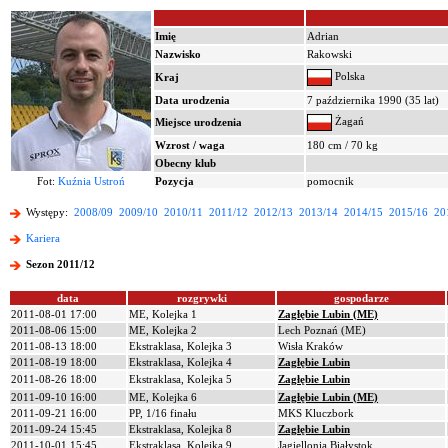
Imię
Adrian
Nazwisko
Rakowski
Polska
Kraj
Data urodzenia
7 października 1990 (35 lat)
Żagań
Miejsce urodzenia
Wzrost / waga
180 cm / 70 kg
Obecny klub
Fot:
Kuźnia Ustroń
Pozycja
pomocnik
Występy:
2008/09
2009/10
2010/11
2011/12
2012/13
2013/14
2014/15
2015/16
20
Kariera
Sezon 2011/12
data
rozgrywki
gospodarze
2011-08-01 17:00
ME, Kolejka 1
Zagłębie Lubin (ME)
2011-08-06 15:00
ME, Kolejka 2
Lech Poznań (ME)
2011-08-13 18:00
Ekstraklasa, Kolejka 3
Wisła Kraków
2011-08-19 18:00
Ekstraklasa, Kolejka 4
Zagłębie Lubin
2011-08-26 18:00
Ekstraklasa, Kolejka 5
Zagłębie Lubin
2011-09-10 16:00
ME, Kolejka 6
Zagłębie Lubin (ME)
2011-09-21 16:00
PP, 1/16 finału
MKS Kluczbork
2011-09-24 15:45
Ekstraklasa, Kolejka 8
Zagłębie Lubin
2011-10-01 15:45
Ekstraklasa, Kolejka 9
Jagiellonia Białystok