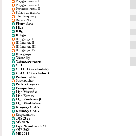
Przygotowania E
Przygotowania I
Przygotowania II
Polacy za granicą
Obcokrajowcy
Baraże 2026
Ekstraklasa
I liga
II liga
III liga
III liga, gr. I
III liga, gr. II
III liga, gr. III
III liga, gr. IV
Dziś grają
Niższe ligi
Najnowsze rozgr.
CLJ
CLJ U-17 (zachodnia)
CLJ U-17 (wschodnia)
Puchar Polski
Superpuchar
Puch. okręgowe
Europuchary
Liga Mistrzów
Liga Europy
Liga Konferencji
Liga Młodzieżowa
Krajowy UEFA
Klubowy UEFA
Reprezentacja
eMŚ 2026
MŚ 2026
Liga Narodów 26/27
eME 2024
ME 2024