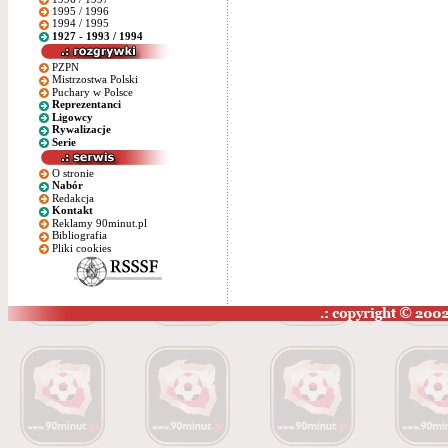
1995 / 1996
1994 / 1995
1927 - 1993 / 1994
PZPN
Mistrzostwa Polski
Puchary w Polsce
Reprezentanci
Ligowcy
Rywalizacje
Serie
O stronie
Nabór
Redakcja
Kontakt
Reklamy 90minut.pl
Bibliografia
Pliki cookies