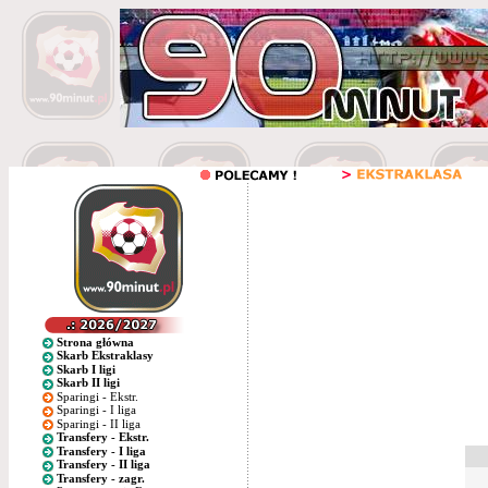
Strona główna
Skarb Ekstraklasy
Skarb I ligi
Skarb II ligi
Sparingi - Ekstr.
Sparingi - I liga
Sparingi - II liga
Transfery - Ekstr.
Transfery - I liga
Transfery - II liga
Transfery - zagr.