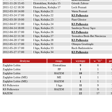
2011-11-26 15:45
Ekstraklasa, Kolejka 15
Górnik Zabrze
2011-12-12 18:30
Ekstraklasa, Kolejka 17
Lech Poznań
2012-03-18 14:00
I liga, Kolejka 21
Warta Poznań
2012-03-24 17:00
I liga, Kolejka 22
KS Polkowice
2012-03-30 19:00
I liga, Kolejka 23
Piast Gliwice
2012-04-07 11:00
I liga, Kolejka 24
KS Polkowice
2012-04-14 18:00
I liga, Kolejka 25
Sandecja Nowy Sącz
2012-04-18 17:00
I liga, Kolejka 26
KS Polkowice
2012-04-22 11:30
I liga, Kolejka 27
Termalica Bruk-Bet Nieciecza
2012-04-28 17:00
I liga, Kolejka 28
KS Polkowice
2012-05-12 17:00
I liga, Kolejka 31
Olimpia Grudziądz
2012-05-20 17:00
I liga, Kolejka 33
Ruch Radzionków
2012-05-27 17:00
I liga, Kolejka 34
KS Polkowice
drużyna
rozgr.
występy
w "11"
pe
Zagłębie Lubin
Ekstraklasa
9
6
Zagłębie Lubin
PP
1
1
Zagłębie Lubin
RAZEM
10
7
Zagłębie Lubin (ME)
ME
1
1
Zagłębie Lubin (ME)
RAZEM
1
1
KS Polkowice
I liga
11
9
KS Polkowice
RAZEM
11
9
RAZEM
22
17