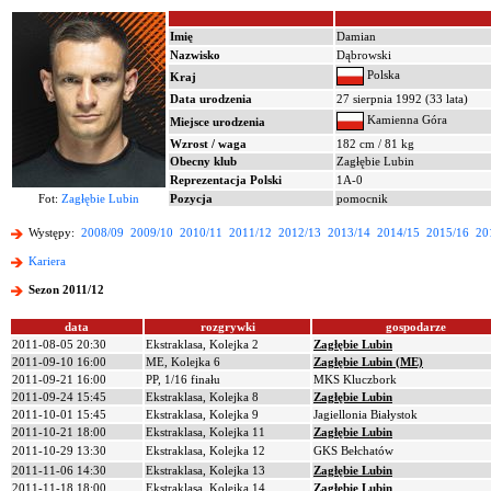
Imię
Damian
Nazwisko
Dąbrowski
Polska
Kraj
Data urodzenia
27 sierpnia 1992 (33 lata)
Kamienna Góra
Miejsce urodzenia
Wzrost / waga
182 cm / 81 kg
Obecny klub
Zagłębie Lubin
Reprezentacja Polski
1A-0
Fot:
Zagłębie Lubin
Pozycja
pomocnik
Występy:
2008/09
2009/10
2010/11
2011/12
2012/13
2013/14
2014/15
2015/16
20
Kariera
Sezon 2011/12
data
rozgrywki
gospodarze
2011-08-05 20:30
Ekstraklasa, Kolejka 2
Zagłębie Lubin
2011-09-10 16:00
ME, Kolejka 6
Zagłębie Lubin (ME)
2011-09-21 16:00
PP, 1/16 finału
MKS Kluczbork
2011-09-24 15:45
Ekstraklasa, Kolejka 8
Zagłębie Lubin
2011-10-01 15:45
Ekstraklasa, Kolejka 9
Jagiellonia Białystok
2011-10-21 18:00
Ekstraklasa, Kolejka 11
Zagłębie Lubin
2011-10-29 13:30
Ekstraklasa, Kolejka 12
GKS Bełchatów
2011-11-06 14:30
Ekstraklasa, Kolejka 13
Zagłębie Lubin
2011-11-18 18:00
Ekstraklasa, Kolejka 14
Zagłębie Lubin