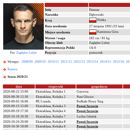
Imię
Damian
Nazwisko
Dąbrowski
Polska
Kraj
Data urodzenia
27 sierpnia 1992 (33 lata)
Kamienna Góra
Miejsce urodzenia
Wzrost / waga
182 cm / 81 kg
Obecny klub
Zagłębie Lubin
Reprezentacja Polski
1A-0
Fot:
Zagłębie Lubin
Pozycja
pomocnik
Występy:
2008/09
2009/10
2010/11
2011/12
2012/13
2013/14
2014/15
2015/16
20
Kariera
Sezon 2020/21
data
rozgrywki
gospodarze
2020-08-22 15:00
Ekstraklasa, Kolejka 1
Cracovia
2020-08-30 12:30
Ekstraklasa, Kolejka 2
Piast Gliwice
2020-09-02 16:00
PP, I runda
Podhale Nowy Targ
2020-09-13 15:00
Ekstraklasa, Kolejka 3
Pogoń Szczecin
2020-09-19 17:30
Ekstraklasa, Kolejka 4
Pogoń Szczecin
2020-10-19 20:30
Ekstraklasa, Kolejka 7
Lechia Gdańsk
2020-10-24 20:00
Ekstraklasa, Kolejka 8
Pogoń Szczecin
2020-10-30 18:00
Ekstraklasa, Kolejka 6
Pogoń Szczecin