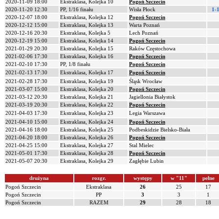
2020-11-09 18:00
Ekstraklasa, Kolejka 10
Pogoń Szczecin
2020-11-20 12:30
PP, 1/16 finału
Wisła Płock
1-
2020-12-07 18:00
Ekstraklasa, Kolejka 12
Pogoń Szczecin
2020-12-12 15:00
Ekstraklasa, Kolejka 13
Warta Poznań
2020-12-16 20:30
Ekstraklasa, Kolejka 5
Lech Poznań
2020-12-19 15:00
Ekstraklasa, Kolejka 14
Pogoń Szczecin
2021-01-29 20:30
Ekstraklasa, Kolejka 15
Raków Częstochowa
2021-02-06 17:30
Ekstraklasa, Kolejka 16
Pogoń Szczecin
2021-02-10 17:30
PP, 1/8 finału
Pogoń Szczecin
2021-02-13 17:30
Ekstraklasa, Kolejka 17
Pogoń Szczecin
2021-02-28 17:30
Ekstraklasa, Kolejka 19
Śląsk Wrocław
2021-03-07 15:00
Ekstraklasa, Kolejka 20
Pogoń Szczecin
2021-03-12 20:30
Ekstraklasa, Kolejka 21
Jagiellonia Białystok
2021-03-19 20:30
Ekstraklasa, Kolejka 22
Pogoń Szczecin
2021-04-03 17:30
Ekstraklasa, Kolejka 23
Legia Warszawa
2021-04-10 15:00
Ekstraklasa, Kolejka 24
Pogoń Szczecin
2021-04-16 18:00
Ekstraklasa, Kolejka 25
Podbeskidzie Bielsko-Biała
2021-04-20 18:00
Ekstraklasa, Kolejka 26
Pogoń Szczecin
2021-04-25 15:00
Ekstraklasa, Kolejka 27
Stal Mielec
2021-05-01 17:30
Ekstraklasa, Kolejka 28
Pogoń Szczecin
2021-05-07 20:30
Ekstraklasa, Kolejka 29
Zagłębie Lubin
drużyna
rozgr.
występy
w "11"
pełne
Pogoń Szczecin
Ekstraklasa
26
25
17
Pogoń Szczecin
PP
3
3
1
Pogoń Szczecin
RAZEM
29
28
18