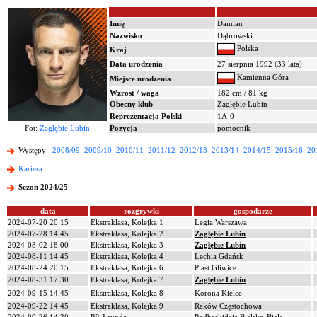
Imię
Damian
Nazwisko
Dąbrowski
Polska
Kraj
Data urodzenia
27 sierpnia 1992 (33 lata)
Kamienna Góra
Miejsce urodzenia
Wzrost / waga
182 cm / 81 kg
Obecny klub
Zagłębie Lubin
Reprezentacja Polski
1A-0
Fot:
Zagłębie Lubin
Pozycja
pomocnik
Występy:
2008/09
2009/10
2010/11
2011/12
2012/13
2013/14
2014/15
2015/16
20
Kariera
Sezon 2024/25
data
rozgrywki
gospodarze
2024-07-20 20:15
Ekstraklasa, Kolejka 1
Legia Warszawa
2024-07-28 14:45
Ekstraklasa, Kolejka 2
Zagłębie Lubin
2024-08-02 18:00
Ekstraklasa, Kolejka 3
Zagłębie Lubin
2024-08-11 14:45
Ekstraklasa, Kolejka 4
Lechia Gdańsk
2024-08-24 20:15
Ekstraklasa, Kolejka 6
Piast Gliwice
2024-08-31 17:30
Ekstraklasa, Kolejka 7
Zagłębie Lubin
2024-09-15 14:45
Ekstraklasa, Kolejka 8
Korona Kielce
2024-09-22 14:45
Ekstraklasa, Kolejka 9
Raków Częstochowa