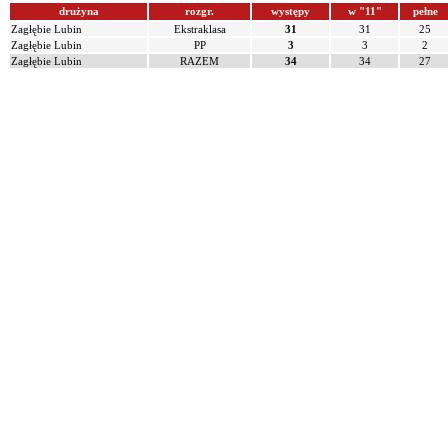
drużyna
rozgr.
występy
w "11"
pełne
Zagłębie Lubin
Ekstraklasa
31
31
25
Zagłębie Lubin
PP
3
3
2
Zagłębie Lubin
RAZEM
34
34
27