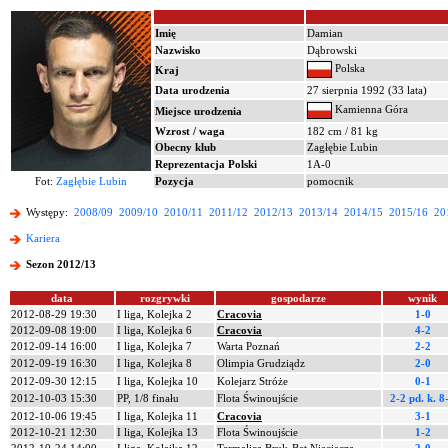
Imię
Damian
Nazwisko
Dąbrowski
Polska
Kraj
Data urodzenia
27 sierpnia 1992 (33 lata)
Kamienna Góra
Miejsce urodzenia
Wzrost / waga
182 cm / 81 kg
Obecny klub
Zagłębie Lubin
Reprezentacja Polski
1A-0
Fot:
Zagłębie Lubin
Pozycja
pomocnik
Występy:
2008/09
2009/10
2010/11
2011/12
2012/13
2013/14
2014/15
2015/16
20
Kariera
Sezon 2012/13
data
rozgrywki
gospodarze
wynik
2012-08-29 19:30
I liga, Kolejka 2
Cracovia
1-0
2012-09-08 19:00
I liga, Kolejka 6
Cracovia
4-2
2012-09-14 16:00
I liga, Kolejka 7
Warta Poznań
2-2
2012-09-19 16:30
I liga, Kolejka 8
Olimpia Grudziądz
2-0
2012-09-30 12:15
I liga, Kolejka 10
Kolejarz Stróże
0-1
2012-10-03 15:30
PP, 1/8 finału
Flota Świnoujście
2-2 pd.
k. 8
2012-10-06 19:45
I liga, Kolejka 11
Cracovia
3-1
2012-10-21 12:30
I liga, Kolejka 13
Flota Świnoujście
1-2