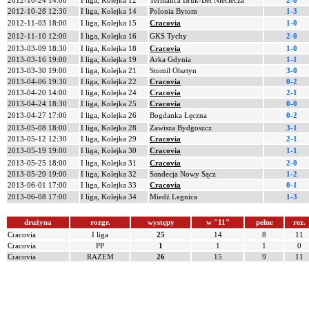
2012-10-24 14:00
I liga, Kolejka 12
Termalica Bruk-Bet Nieciecza
2-0
2012-10-28 12:30
I liga, Kolejka 14
Polonia Bytom
1-3
2012-11-03 18:00
I liga, Kolejka 15
Cracovia
1-0
2012-11-10 12:00
I liga, Kolejka 16
GKS Tychy
2-0
2013-03-09 18:30
I liga, Kolejka 18
Cracovia
1-0
2013-03-16 19:00
I liga, Kolejka 19
Arka Gdynia
1-1
2013-03-30 19:00
I liga, Kolejka 21
Stomil Olsztyn
3-0
2013-04-06 19:30
I liga, Kolejka 22
Cracovia
0-2
2013-04-20 14:00
I liga, Kolejka 24
Cracovia
2-1
2013-04-24 18:30
I liga, Kolejka 25
Cracovia
0-0
2013-04-27 17:00
I liga, Kolejka 26
Bogdanka Łęczna
0-2
2013-05-08 18:00
I liga, Kolejka 28
Zawisza Bydgoszcz
3-1
2013-05-12 12:30
I liga, Kolejka 29
Cracovia
2-1
2013-05-19 19:00
I liga, Kolejka 30
Cracovia
1-1
2013-05-25 18:00
I liga, Kolejka 31
Cracovia
2-0
2013-05-29 19:00
I liga, Kolejka 32
Sandecja Nowy Sącz
1-2
2013-06-01 17:00
I liga, Kolejka 33
Cracovia
0-1
2013-06-08 17:00
I liga, Kolejka 34
Miedź Legnica
1-3
drużyna
rozgr.
występy
w "11"
pełne
rez.
Cracovia
I liga
25
14
8
11
Cracovia
PP
1
1
1
0
Cracovia
RAZEM
26
15
9
11