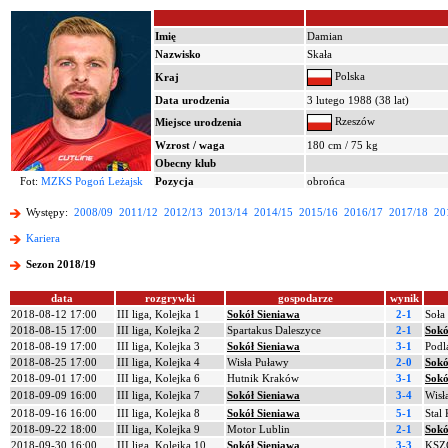
Imię
Damian
Nazwisko
Skała
Polska
Kraj
Data urodzenia
3 lutego 1988 (38 lat)
Rzeszów
Miejsce urodzenia
Wzrost / waga
180 cm / 75 kg
Obecny klub
Fot:
MZKS Pogoń Leżajsk
Pozycja
obrońca
Występy:
2008/09
2011/12
2012/13
2013/14
2014/15
2015/16
2016/17
2017/18
20
Kariera
Sezon 2018/19
data
rozgrywki
gospodarze
wynik
2018-08-12 17:00
III liga, Kolejka 1
Sokół Sieniawa
2-1
Soła
2018-08-15 17:00
III liga, Kolejka 2
Spartakus Daleszyce
2-1
Sokó
2018-08-19 17:00
III liga, Kolejka 3
Sokół Sieniawa
3-1
Podl
2018-08-25 17:00
III liga, Kolejka 4
Wisła Puławy
2-0
Sokó
2018-09-01 17:00
III liga, Kolejka 6
Hutnik Kraków
3-1
Sokó
2018-09-09 16:00
III liga, Kolejka 7
Sokół Sieniawa
3-4
Wisł
2018-09-16 16:00
III liga, Kolejka 8
Sokół Sieniawa
5-1
Stal
2018-09-22 18:00
III liga, Kolejka 9
Motor Lublin
2-1
Sokó
2018-09-30 16:00
III liga, Kolejka 10
Sokół Sieniawa
3-3
KSZO