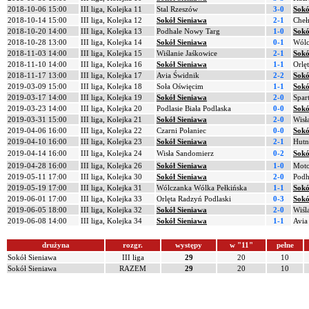
2018-10-06 15:00
III liga, Kolejka 11
Stal Rzeszów
3-0
Sokó
2018-10-14 15:00
III liga, Kolejka 12
Sokół Sieniawa
2-1
Cheł
2018-10-20 14:00
III liga, Kolejka 13
Podhale Nowy Targ
1-0
Sokó
2018-10-28 13:00
III liga, Kolejka 14
Sokół Sieniawa
0-1
Wólc
2018-11-03 14:00
III liga, Kolejka 15
Wiślanie Jaśkowice
2-1
Sokó
2018-11-10 14:00
III liga, Kolejka 16
Sokół Sieniawa
1-1
Orlę
2018-11-17 13:00
III liga, Kolejka 17
Avia Świdnik
2-2
Sokó
2019-03-09 15:00
III liga, Kolejka 18
Soła Oświęcim
1-1
Sokó
2019-03-17 14:00
III liga, Kolejka 19
Sokół Sieniawa
2-0
Spar
2019-03-23 14:00
III liga, Kolejka 20
Podlasie Biała Podlaska
0-0
Sokó
2019-03-31 15:00
III liga, Kolejka 21
Sokół Sieniawa
2-0
Wisł
2019-04-06 16:00
III liga, Kolejka 22
Czarni Połaniec
0-0
Sokó
2019-04-10 16:00
III liga, Kolejka 23
Sokół Sieniawa
2-1
Hutn
2019-04-14 16:00
III liga, Kolejka 24
Wisła Sandomierz
0-2
Sokó
2019-04-28 16:00
III liga, Kolejka 26
Sokół Sieniawa
1-0
Moto
2019-05-11 17:00
III liga, Kolejka 30
Sokół Sieniawa
2-0
Podh
2019-05-19 17:00
III liga, Kolejka 31
Wólczanka Wólka Pełkińska
1-1
Sokó
2019-06-01 17:00
III liga, Kolejka 33
Orlęta Radzyń Podlaski
0-3
Sokó
2019-06-05 18:00
III liga, Kolejka 32
Sokół Sieniawa
2-0
Wiśl
2019-06-08 14:00
III liga, Kolejka 34
Sokół Sieniawa
1-1
Avia
drużyna
rozgr.
występy
w "11"
pełne
Sokół Sieniawa
III liga
29
20
10
Sokół Sieniawa
RAZEM
29
20
10