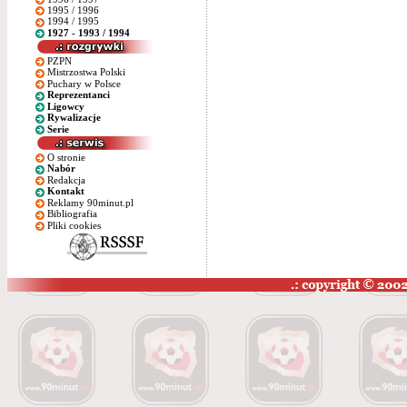
1995 / 1996
1994 / 1995
1927 - 1993 / 1994
PZPN
Mistrzostwa Polski
Puchary w Polsce
Reprezentanci
Ligowcy
Rywalizacje
Serie
O stronie
Nabór
Redakcja
Kontakt
Reklamy 90minut.pl
Bibliografia
Pliki cookies