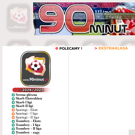
Strona główna
Skarb Ekstraklasy
Skarb I ligi
Skarb II ligi
Sparingi - Ekstr.
Sparingi - I liga
Sparingi - II liga
Transfery - Ekstr.
Transfery - I liga
Transfery - II liga
Transfery - zagr.