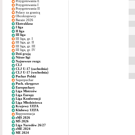
Przygotowania E
Przygotowania I
Przygotowania II
Polacy za granicą
Obcokrajowcy
Baraże 2026
Ekstraklasa
I liga
II liga
III liga
III liga, gr. I
III liga, gr. II
III liga, gr. III
III liga, gr. IV
Dziś grają
Niższe ligi
Najnowsze rozgr.
CLJ
CLJ U-17 (zachodnia)
CLJ U-17 (wschodnia)
Puchar Polski
Superpuchar
Puch. okręgowe
Europuchary
Liga Mistrzów
Liga Europy
Liga Konferencji
Liga Młodzieżowa
Krajowy UEFA
Klubowy UEFA
Reprezentacja
eMŚ 2026
MŚ 2026
Liga Narodów 26/27
eME 2024
ME 2024