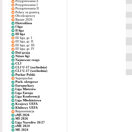
Przygotowania E
Przygotowania I
Przygotowania II
Polacy za granicą
Obcokrajowcy
Baraże 2026
Ekstraklasa
I liga
II liga
III liga
III liga, gr. I
III liga, gr. II
III liga, gr. III
III liga, gr. IV
Dziś grają
Niższe ligi
Najnowsze rozgr.
CLJ
CLJ U-17 (zachodnia)
CLJ U-17 (wschodnia)
Puchar Polski
Superpuchar
Puch. okręgowe
Europuchary
Liga Mistrzów
Liga Europy
Liga Konferencji
Liga Młodzieżowa
Krajowy UEFA
Klubowy UEFA
Reprezentacja
eMŚ 2026
MŚ 2026
Liga Narodów 26/27
eME 2024
ME 2024