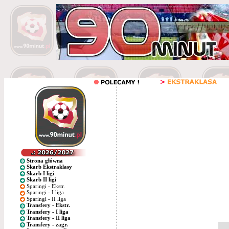
Strona główna
Skarb Ekstraklasy
Skarb I ligi
Skarb II ligi
Sparingi - Ekstr.
Sparingi - I liga
Sparingi - II liga
Transfery - Ekstr.
Transfery - I liga
Transfery - II liga
Transfery - zagr.