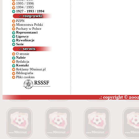
1995 / 1996
1994 / 1995
1927 - 1993 / 1994
PZPN
Mistrzostwa Polski
Puchary w Polsce
Reprezentanci
Ligowcy
Rywalizacje
Serie
O stronie
Nabór
Redakcja
Kontakt
Reklamy 90minut.pl
Bibliografia
Pliki cookies