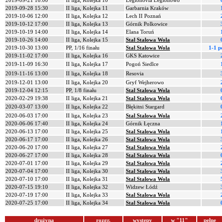
2019-09-21 16:00
II liga, Kolejka 10
Legionovia Legionowo
2019-09-28 15:30
II liga, Kolejka 11
Garbarnia Kraków
2019-10-06 12:00
II liga, Kolejka 12
Lech II Poznań
2019-10-12 17:00
II liga, Kolejka 13
Górnik Polkowice
2019-10-19 14:00
II liga, Kolejka 14
Elana Toruń
2019-10-26 14:00
II liga, Kolejka 15
Stal Stalowa Wola
2019-10-30 13:00
PP, 1/16 finału
Stal Stalowa Wola
1-1 p
2019-11-02 17:00
II liga, Kolejka 16
GKS Katowice
2019-11-09 16:30
II liga, Kolejka 17
Pogoń Siedlce
2019-11-16 13:00
II liga, Kolejka 18
Resovia
2019-12-01 13:00
II liga, Kolejka 20
Gryf Wejherowo
2019-12-04 12:15
PP, 1/8 finału
Stal Stalowa Wola
2020-02-29 19:38
II liga, Kolejka 21
Stal Stalowa Wola
2020-03-07 13:00
II liga, Kolejka 22
Błękitni Stargard
2020-06-03 17:00
II liga, Kolejka 23
Stal Stalowa Wola
2020-06-06 17:40
II liga, Kolejka 24
Górnik Łęczna
2020-06-13 17:00
II liga, Kolejka 25
Stal Stalowa Wola
2020-06-17 17:00
II liga, Kolejka 26
Stal Stalowa Wola
2020-06-20 17:00
II liga, Kolejka 27
Stal Stalowa Wola
2020-06-27 17:00
II liga, Kolejka 28
Stal Stalowa Wola
2020-07-01 17:00
II liga, Kolejka 29
Stal Stalowa Wola
2020-07-04 17:00
II liga, Kolejka 30
Stal Stalowa Wola
2020-07-10 17:00
II liga, Kolejka 31
Stal Stalowa Wola
2020-07-15 19:10
II liga, Kolejka 32
Widzew Łódź
2020-07-19 17:00
II liga, Kolejka 33
Stal Stalowa Wola
2020-07-25 17:00
II liga, Kolejka 34
Stal Stalowa Wola
drużyna
rozgr.
występy
w "11"
pełne