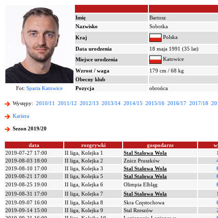
Imię
Bartosz
Nazwisko
Sobotka
Polska
Kraj
Data urodzenia
18 maja 1991 (35 lat)
Katowice
Miejsce urodzenia
Wzrost / waga
179 cm / 68 kg
Obecny klub
Fot:
Sparta Katowice
Pozycja
obrońca
Występy:
2010/11
2011/12
2012/13
2013/14
2014/15
2015/16
2016/17
2017/18
20
Kariera
Sezon 2019/20
data
rozgrywki
gospodarze
w
2019-07-27 17:00
II liga, Kolejka 1
Stal Stalowa Wola
2019-08-03 18:00
II liga, Kolejka 2
Znicz Pruszków
2019-08-10 17:00
II liga, Kolejka 3
Stal Stalowa Wola
2019-08-21 17:00
II liga, Kolejka 5
Stal Stalowa Wola
2019-08-25 19:00
II liga, Kolejka 6
Olimpia Elbląg
2019-08-31 17:00
II liga, Kolejka 7
Stal Stalowa Wola
2019-09-07 16:00
II liga, Kolejka 8
Skra Częstochowa
2019-09-14 15:00
II liga, Kolejka 9
Stal Rzeszów