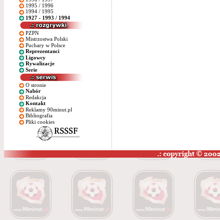
1995 / 1996
1994 / 1995
1927 - 1993 / 1994
PZPN
Mistrzostwa Polski
Puchary w Polsce
Reprezentanci
Ligowcy
Rywalizacje
Serie
O stronie
Nabór
Redakcja
Kontakt
Reklamy 90minut.pl
Bibliografia
Pliki cookies