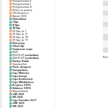
Przygotowania E
Przygotowania I
Przygotowania II
Polacy za granicą
Obcokrajowcy
Baraże 2026
Ekstraklasa
I liga
II liga
III liga
III liga, gr. I
III liga, gr. II
III liga, gr. III
III liga, gr. IV
Dziś grają
Niższe ligi
Najnowsze rozgr.
CLJ
CLJ U-17 (zachodnia)
Prze
CLJ U-17 (wschodnia)
Puchar Polski
Superpuchar
Puch. okręgowe
Europuchary
Liga Mistrzów
Liga Europy
Liga Konferencji
Liga Młodzieżowa
Krajowy UEFA
Klubowy UEFA
Reprezentacja
eMŚ 2026
MŚ 2026
Liga Narodów 26/27
eME 2024
ME 2024