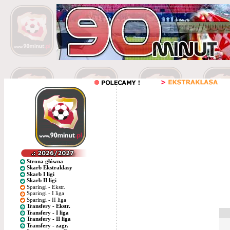
Strona główna
Skarb Ekstraklasy
Skarb I ligi
Skarb II ligi
Sparingi - Ekstr.
Sparingi - I liga
Sparingi - II liga
Transfery - Ekstr.
Transfery - I liga
Transfery - II liga
Transfery - zagr.