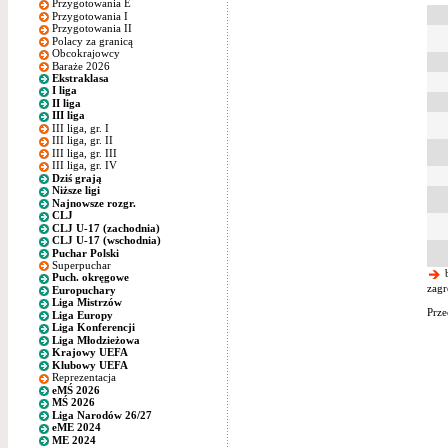
Przygotowania E
Przygotowania I
Przygotowania II
Polacy za granicą
Obcokrajowcy
Baraże 2026
Ekstraklasa
I liga
II liga
III liga
III liga, gr. I
III liga, gr. II
III liga, gr. III
III liga, gr. IV
Dziś grają
Niższe ligi
Najnowsze rozgr.
CLJ
CLJ U-17 (zachodnia)
CLJ U-17 (wschodnia)
Puchar Polski
Superpuchar
b
Puch. okręgowe
zagr
Europuchary
Liga Mistrzów
Prze
Liga Europy
Liga Konferencji
Liga Młodzieżowa
Krajowy UEFA
Klubowy UEFA
Reprezentacja
eMŚ 2026
MŚ 2026
Liga Narodów 26/27
eME 2024
ME 2024