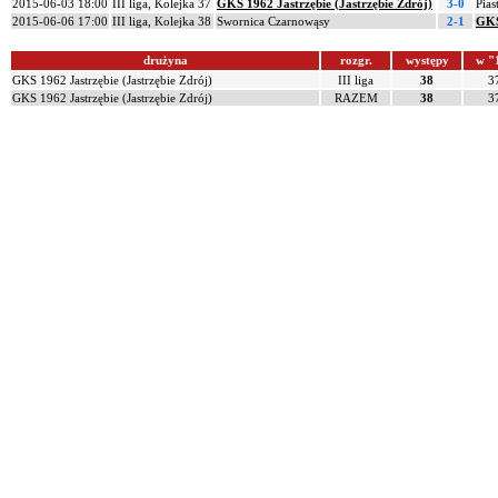
2015-06-03 18:00
III liga, Kolejka 37
GKS 1962 Jastrzębie (Jastrzębie Zdrój)
3-0
Pias
2015-06-06 17:00
III liga, Kolejka 38
Swornica Czarnowąsy
2-1
GKS
drużyna
rozgr.
występy
w "
GKS 1962 Jastrzębie (Jastrzębie Zdrój)
III liga
38
3
GKS 1962 Jastrzębie (Jastrzębie Zdrój)
RAZEM
38
3