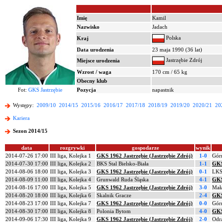
Imię
Kamil
Nazwisko
Jadach
Polska
Kraj
Data urodzenia
23 maja 1990 (36 lat)
Jastrzębie Zdrój
Miejsce urodzenia
Wzrost / waga
170 cm / 65 kg
Obecny klub
Fot:
GKS Jastrzębie
Pozycja
napastnik
Występy:
2009/10
2014/15
2015/16
2016/17
2017/18
2018/19
2019/20
2020/21
20
Kariera
Sezon 2014/15
data
rozgrywki
gospodarze
wynik
2014-07-26 17:00
III liga, Kolejka 1
GKS 1962 Jastrzębie (Jastrzębie Zdrój)
1-0
Gór
2014-07-30 17:00
III liga, Kolejka 2
BKS Stal Bielsko-Biała
1-1
GKS
2014-08-06 18:00
III liga, Kolejka 3
GKS 1962 Jastrzębie (Jastrzębie Zdrój)
0-1
LKS
2014-08-09 11:00
III liga, Kolejka 4
Grunwald Ruda Śląska
4-1
GKS
2014-08-16 17:00
III liga, Kolejka 5
GKS 1962 Jastrzębie (Jastrzębie Zdrój)
3-0
Mał
2014-08-20 18:00
III liga, Kolejka 6
Skalnik Gracze
2-4
GKS
2014-08-23 17:00
III liga, Kolejka 7
GKS 1962 Jastrzębie (Jastrzębie Zdrój)
0-0
Górn
2014-08-30 17:00
III liga, Kolejka 8
Polonia Bytom
4-0
GKS
2014-09-06 17:30
III liga, Kolejka 9
GKS 1962 Jastrzębie (Jastrzębie Zdrój)
2-0
Odr