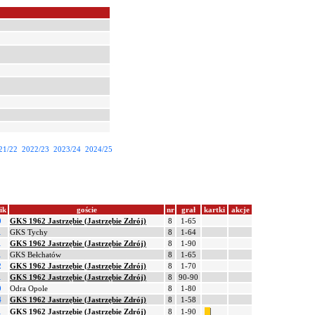
21/22
2022/23
2023/24
2024/25
ik
goście
nr
grał
kartki
akcje
0
GKS 1962 Jastrzębie (Jastrzębie Zdrój)
8
1-65
1
GKS Tychy
8
1-64
1
GKS 1962 Jastrzębie (Jastrzębie Zdrój)
8
1-90
1
GKS Bełchatów
8
1-65
2
GKS 1962 Jastrzębie (Jastrzębie Zdrój)
8
1-70
1
GKS 1962 Jastrzębie (Jastrzębie Zdrój)
8
90-90
0
Odra Opole
8
1-80
4
GKS 1962 Jastrzębie (Jastrzębie Zdrój)
8
1-58
1
GKS 1962 Jastrzębie (Jastrzębie Zdrój)
8
1-90