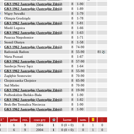
1
GKS 1962 Jastrzębie (Jastrzębie Zdrój)
8
1-90
2
GKS 1962 Jastrzębie (Jastrzębie Zdrój)
8
1-89
0
Wigry Suwałki
8
1-79
0
Olimpia Grudziądz
8
1-78
2
GKS 1962 Jastrzębie (Jastrzębie Zdrój)
8
1-81
2
Miedź Legnica
8
1-66
2
GKS 1962 Jastrzębie (Jastrzębie Zdrój)
8
1-63
1
Puszcza Niepołomice
8
1-71
2
Stomil Olsztyn
8
1-58
0
GKS 1962 Jastrzębie (Jastrzębie Zdrój)
8
74-90
2
Radomiak Radom
8
55-90
81
2
Warta Poznań
8
1-67
2
GKS 1962 Jastrzębie (Jastrzębie Zdrój)
8
57-90
2
Sandecja Nowy Sącz
8
1-64
0
GKS 1962 Jastrzębie (Jastrzębie Zdrój)
8
55-90
3
Zagłębie Sosnowiec
8
70-90
3
Chojniczanka Chojnice
8
65-90
2
Stal Mielec
8
70-90
0
GKS 1962 Jastrzębie (Jastrzębie Zdrój)
8
19-90
3
Podbeskidzie Bielsko-Biała
8
1-90
0
GKS 1962 Jastrzębie (Jastrzębie Zdrój)
8
1-82
0
Bruk-Bet Termalica Nieciecza
8
1-90
1
GKS 1962 Jastrzębie (Jastrzębie Zdrój)
8
1-90
11"
pełne
rez.
czas gry
karne
sam.
3
6
9
2004
1
0 (0 + 0)
0
1
0
3
6
9
2004
1
0 (0 + 0)
0
1
0