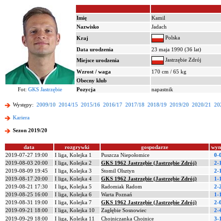
Imię
Kamil
Nazwisko
Jadach
Polska
Kraj
Data urodzenia
23 maja 1990 (36 lat)
Jastrzębie Zdrój
Miejsce urodzenia
Wzrost / waga
170 cm / 65 kg
Obecny klub
Fot:
GKS Jastrzębie
Pozycja
napastnik
Występy:
2009/10
2014/15
2015/16
2016/17
2017/18
2018/19
2019/20
2020/21
20
Kariera
Sezon 2019/20
data
rozgrywki
gospodarze
wyn
2019-07-27 19:00
I liga, Kolejka 1
Puszcza Niepołomice
0-
2019-08-03 20:00
I liga, Kolejka 2
GKS 1962 Jastrzębie (Jastrzębie Zdrój)
2-
2019-08-09 19:45
I liga, Kolejka 3
Stomil Olsztyn
2-
2019-08-17 20:00
I liga, Kolejka 4
GKS 1962 Jastrzębie (Jastrzębie Zdrój)
1-
2019-08-21 17:30
I liga, Kolejka 5
Radomiak Radom
2-
2019-08-25 16:00
I liga, Kolejka 6
Warta Poznań
1-
2019-08-31 19:00
I liga, Kolejka 7
GKS 1962 Jastrzębie (Jastrzębie Zdrój)
2-
2019-09-21 18:00
I liga, Kolejka 10
Zagłębie Sosnowiec
2-
2019-09-29 18:00
I liga, Kolejka 11
Chojniczanka Chojnice
3-