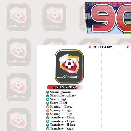
Strona główna
Skarb Ekstraklasy
Skarb I ligi
Skarb II ligi
Sparingi - Ekstr.
Sparingi - I liga
Sparingi - II liga
Transfery - Ekstr.
Transfery - I liga
Transfery - II liga
Transfery - zagr.