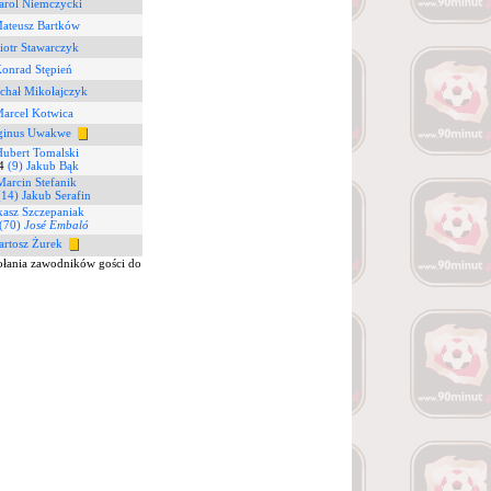
arol Niemczycki
Mateusz Bartków
iotr Stawarczyk
Konrad Stępień
chał Mikołajczyk
Marcel Kotwica
ginus Uwakwe
Hubert Tomalski
4
(9) Jakub Bąk
Marcin Stefanik
(14) Jakub Serafin
kasz Szczepaniak
(70)
José Embaló
artosz Żurek
ołania zawodników gości do