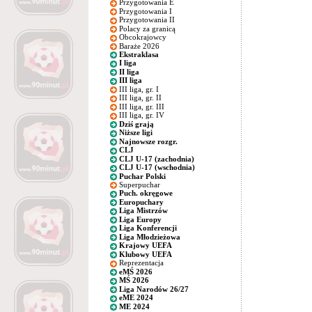
Przygotowania E
Przygotowania I
Przygotowania II
Polacy za granicą
Obcokrajowcy
Baraże 2026
Ekstraklasa
I liga
II liga
III liga
III liga, gr. I
III liga, gr. II
III liga, gr. III
III liga, gr. IV
Dziś grają
Niższe ligi
Najnowsze rozgr.
CLJ
CLJ U-17 (zachodnia)
CLJ U-17 (wschodnia)
Puchar Polski
Superpuchar
Puch. okręgowe
Europuchary
Liga Mistrzów
Liga Europy
Liga Konferencji
Liga Młodzieżowa
Krajowy UEFA
Klubowy UEFA
Reprezentacja
eMŚ 2026
MŚ 2026
Liga Narodów 26/27
eME 2024
ME 2024