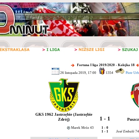
Fortuna I liga 2019/2020 - Kolejka 18
26 listopada 2019, 17:00
1354
Piotr Ur
GKS 1962 Jastrzębie (Jastrzębie
1 - 1
Zdrój)
Puszcz
Marek Mróz 43
1 - 0
1 - 1
José Embaló
7