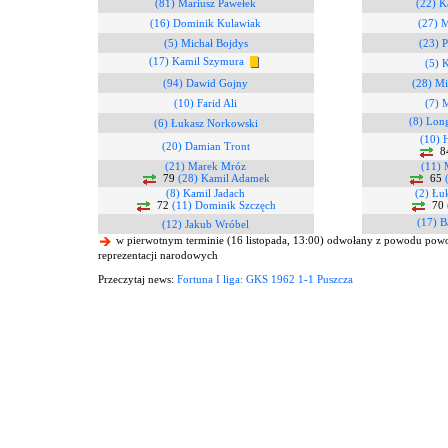
(81) Mariusz Pawełek
(22) K
(16) Dominik Kulawiak
(27) 
(5) Michał Bojdys
(23) P
(17) Kamil Szymura
(5) 
(94) Dawid Gojny
(28) Mi
(10) Farid Ali
(7) 
(8) Lon
(6) Łukasz Norkowski
(10) 
(20) Damian Tront
8
(21) Marek Mróz
(11) 
79
(28) Kamil Adamek
65
(8) Kamil Jadach
(2) Łu
72
(11) Dominik Szczęch
70
(17) B
(12) Jakub Wróbel
w pierwotnym terminie (16 listopada, 13:00) odwołany z powodu pow
reprezentacji narodowych
Przeczytaj news:
Fortuna I liga: GKS 1962 1-1 Puszcza