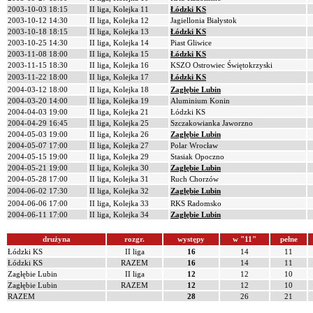
2003-10-03 18:15
II liga, Kolejka 11
Łódzki KS
2003-10-12 14:30
II liga, Kolejka 12
Jagiellonia Białystok
2003-10-18 18:15
II liga, Kolejka 13
Łódzki KS
2003-10-25 14:30
II liga, Kolejka 14
Piast Gliwice
2003-11-08 18:00
II liga, Kolejka 15
Łódzki KS
2003-11-15 18:30
II liga, Kolejka 16
KSZO Ostrowiec Świętokrzyski
2003-11-22 18:00
II liga, Kolejka 17
Łódzki KS
2004-03-12 18:00
II liga, Kolejka 18
Zagłębie Lubin
2004-03-20 14:00
II liga, Kolejka 19
Aluminium Konin
2004-04-03 19:00
II liga, Kolejka 21
Łódzki KS
2004-04-29 16:45
II liga, Kolejka 25
Szczakowianka Jaworzno
2004-05-03 19:00
II liga, Kolejka 26
Zagłębie Lubin
2004-05-07 17:00
II liga, Kolejka 27
Polar Wrocław
2004-05-15 19:00
II liga, Kolejka 29
Stasiak Opoczno
2004-05-21 19:00
II liga, Kolejka 30
Zagłębie Lubin
2004-05-28 17:00
II liga, Kolejka 31
Ruch Chorzów
2004-06-02 17:30
II liga, Kolejka 32
Zagłębie Lubin
2004-06-06 17:00
II liga, Kolejka 33
RKS Radomsko
2004-06-11 17:00
II liga, Kolejka 34
Zagłębie Lubin
drużyna
rozgr.
występy
w "11"
pełne
Łódzki KS
II liga
16
14
11
Łódzki KS
RAZEM
16
14
11
Zagłębie Lubin
II liga
12
12
10
Zagłębie Lubin
RAZEM
12
12
10
RAZEM
28
26
21