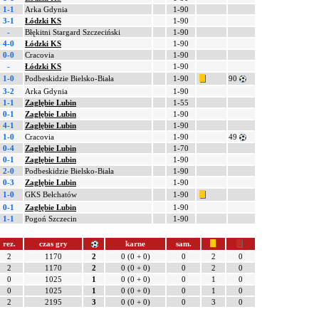
1-1
Arka Gdynia
1-90
3-1
Łódzki KS
1-90
-
Błękitni Stargard Szczeciński
1-90
4-0
Łódzki KS
1-90
0-0
Cracovia
1-90
-
Łódzki KS
1-90
1-0
Podbeskidzie Bielsko-Biała
1-90
90
3-2
Arka Gdynia
1-90
1-1
Zagłębie Lubin
1-55
0-1
Zagłębie Lubin
1-90
4-1
Zagłębie Lubin
1-90
1-0
Cracovia
1-90
49
0-4
Zagłębie Lubin
1-70
0-1
Zagłębie Lubin
1-90
2-0
Podbeskidzie Bielsko-Biała
1-90
0-3
Zagłębie Lubin
1-90
1-0
GKS Bełchatów
1-90
0-1
Zagłębie Lubin
1-90
1-1
Pogoń Szczecin
1-90
rez.
czas gry
karne
sam.
2
1170
2
0 (0 + 0)
0
2
0
2
1170
2
0 (0 + 0)
0
2
0
0
1025
1
0 (0 + 0)
0
1
0
0
1025
1
0 (0 + 0)
0
1
0
2
2195
3
0 (0 + 0)
0
3
0