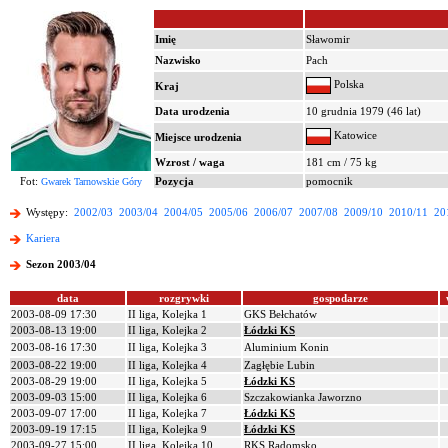
Imię
Sławomir
Nazwisko
Pach
Polska
Kraj
Data urodzenia
10 grudnia 1979 (46 lat)
Katowice
Miejsce urodzenia
Wzrost / waga
181 cm / 75 kg
Fot:
Pozycja
pomocnik
Gwarek Tarnowskie Góry
Występy:
2002/03
2003/04
2004/05
2005/06
2006/07
2007/08
2009/10
2010/11
20
Kariera
Sezon 2003/04
data
rozgrywki
gospodarze
2003-08-09 17:30
II liga, Kolejka 1
GKS Bełchatów
2003-08-13 19:00
II liga, Kolejka 2
Łódzki KS
2003-08-16 17:30
II liga, Kolejka 3
Aluminium Konin
2003-08-22 19:00
II liga, Kolejka 4
Zagłębie Lubin
2003-08-29 19:00
II liga, Kolejka 5
Łódzki KS
2003-09-03 15:00
II liga, Kolejka 6
Szczakowianka Jaworzno
2003-09-07 17:00
II liga, Kolejka 7
Łódzki KS
2003-09-19 17:15
II liga, Kolejka 9
Łódzki KS
2003-09-27 15:00
II liga, Kolejka 10
RKS Radomsko