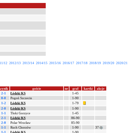
11/12
2012/13
2013/14
2014/15
2015/16
2016/17
2017/18
2018/19
2019/20
2020/21
wynik
goście
nr
grał
kartki
akcje
2-1
Łódzki KS
1-45
0-0
Pogoń Szczecin
1-90
1-2
Łódzki KS
1-79
2-0
Łódzki KS
1-90
1-1
Tłoki Gorzyce
1-45
2-1
Łódzki KS
86-90
2-0
Polar Wrocław
85-90
1-1
Ruch Chorzów
1-90
37
1-1
Łódzki KS
1-90