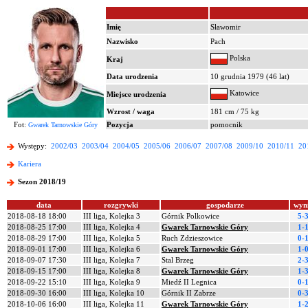
Imię
Sławomir
Nazwisko
Pach
Polska
Kraj
Data urodzenia
10 grudnia 1979 (46 lat)
Katowice
Miejsce urodzenia
Wzrost / waga
181 cm / 75 kg
Fot:
Pozycja
pomocnik
Gwarek Tarnowskie Góry
Występy:
2002/03
2003/04
2004/05
2005/06
2006/07
2007/08
2009/10
2010/11
20
Kariera
Sezon 2018/19
data
rozgrywki
gospodarze
wyn
2018-08-18 18:00
III liga, Kolejka 3
Górnik Polkowice
5-
2018-08-25 17:00
III liga, Kolejka 4
Gwarek Tarnowskie Góry
1-
2018-08-29 17:00
III liga, Kolejka 5
Ruch Zdzieszowice
0-
2018-09-01 17:00
III liga, Kolejka 6
Gwarek Tarnowskie Góry
1-
2018-09-07 17:30
III liga, Kolejka 7
Stal Brzeg
2-
2018-09-15 17:00
III liga, Kolejka 8
Gwarek Tarnowskie Góry
1-
2018-09-22 15:10
III liga, Kolejka 9
Miedź II Legnica
0-
2018-09-30 16:00
III liga, Kolejka 10
Górnik II Zabrze
0-
2018-10-06 16:00
III liga, Kolejka 11
Gwarek Tarnowskie Góry
1-