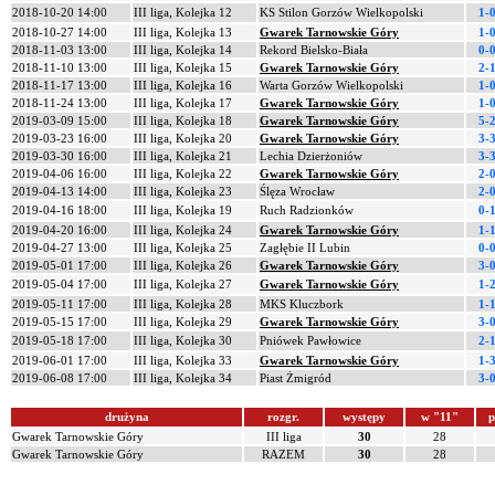
2018-10-20 14:00
III liga, Kolejka 12
KS Stilon Gorzów Wielkopolski
1-
2018-10-27 14:00
III liga, Kolejka 13
Gwarek Tarnowskie Góry
1-
2018-11-03 13:00
III liga, Kolejka 14
Rekord Bielsko-Biała
0-
2018-11-10 13:00
III liga, Kolejka 15
Gwarek Tarnowskie Góry
2-
2018-11-17 13:00
III liga, Kolejka 16
Warta Gorzów Wielkopolski
1-
2018-11-24 13:00
III liga, Kolejka 17
Gwarek Tarnowskie Góry
1-
2019-03-09 15:00
III liga, Kolejka 18
Gwarek Tarnowskie Góry
5-
2019-03-23 16:00
III liga, Kolejka 20
Gwarek Tarnowskie Góry
3-
2019-03-30 16:00
III liga, Kolejka 21
Lechia Dzierżoniów
3-
2019-04-06 16:00
III liga, Kolejka 22
Gwarek Tarnowskie Góry
2-
2019-04-13 14:00
III liga, Kolejka 23
Ślęza Wrocław
2-
2019-04-16 18:00
III liga, Kolejka 19
Ruch Radzionków
0-
2019-04-20 16:00
III liga, Kolejka 24
Gwarek Tarnowskie Góry
1-
2019-04-27 13:00
III liga, Kolejka 25
Zagłębie II Lubin
0-
2019-05-01 17:00
III liga, Kolejka 26
Gwarek Tarnowskie Góry
3-
2019-05-04 17:00
III liga, Kolejka 27
Gwarek Tarnowskie Góry
1-
2019-05-11 17:00
III liga, Kolejka 28
MKS Kluczbork
1-
2019-05-15 17:00
III liga, Kolejka 29
Gwarek Tarnowskie Góry
3-
2019-05-18 17:00
III liga, Kolejka 30
Pniówek Pawłowice
2-
2019-06-01 17:00
III liga, Kolejka 33
Gwarek Tarnowskie Góry
1-
2019-06-08 17:00
III liga, Kolejka 34
Piast Żmigród
3-
drużyna
rozgr.
występy
w "11"
p
Gwarek Tarnowskie Góry
III liga
30
28
Gwarek Tarnowskie Góry
RAZEM
30
28