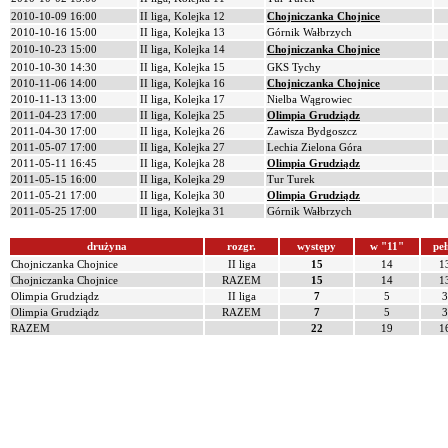
2010-10-09 16:00
II liga, Kolejka 12
Chojniczanka Chojnice
2010-10-16 15:00
II liga, Kolejka 13
Górnik Wałbrzych
2010-10-23 15:00
II liga, Kolejka 14
Chojniczanka Chojnice
2010-10-30 14:30
II liga, Kolejka 15
GKS Tychy
2010-11-06 14:00
II liga, Kolejka 16
Chojniczanka Chojnice
2010-11-13 13:00
II liga, Kolejka 17
Nielba Wągrowiec
2011-04-23 17:00
II liga, Kolejka 25
Olimpia Grudziądz
2011-04-30 17:00
II liga, Kolejka 26
Zawisza Bydgoszcz
2011-05-07 17:00
II liga, Kolejka 27
Lechia Zielona Góra
2011-05-11 16:45
II liga, Kolejka 28
Olimpia Grudziądz
2011-05-15 16:00
II liga, Kolejka 29
Tur Turek
2011-05-21 17:00
II liga, Kolejka 30
Olimpia Grudziądz
2011-05-25 17:00
II liga, Kolejka 31
Górnik Wałbrzych
drużyna
rozgr.
występy
w "11"
peł
Chojniczanka Chojnice
II liga
15
14
1
Chojniczanka Chojnice
RAZEM
15
14
1
Olimpia Grudziądz
II liga
7
5
3
Olimpia Grudziądz
RAZEM
7
5
3
RAZEM
22
19
1