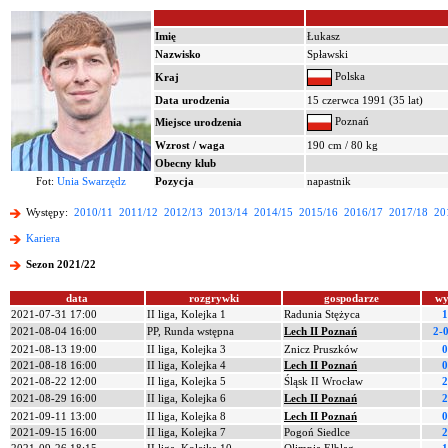
Imię
Łukasz
Nazwisko
Spławski
Polska
Kraj
Data urodzenia
15 czerwca 1991 (35 lat)
Poznań
Miejsce urodzenia
Wzrost / waga
190 cm / 80 kg
Obecny klub
Fot:
Unia Swarzędz
Pozycja
napastnik
Występy:
2010/11
2011/12
2012/13
2013/14
2014/15
2015/16
2016/17
2017/18
20
Kariera
Sezon 2021/22
data
rozgrywki
gospodarze
wy
2021-07-31 17:00
II liga, Kolejka 1
Radunia Stężyca
1
2021-08-04 16:00
PP, Runda wstępna
Lech II Poznań
2-0
2021-08-13 19:00
II liga, Kolejka 3
Znicz Pruszków
0
2021-08-18 16:00
II liga, Kolejka 4
Lech II Poznań
0
2021-08-22 12:00
II liga, Kolejka 5
Śląsk II Wrocław
2
2021-08-29 16:00
II liga, Kolejka 6
Lech II Poznań
2
2021-09-11 13:00
II liga, Kolejka 8
Lech II Poznań
0
2021-09-15 16:00
II liga, Kolejka 7
Pogoń Siedlce
2