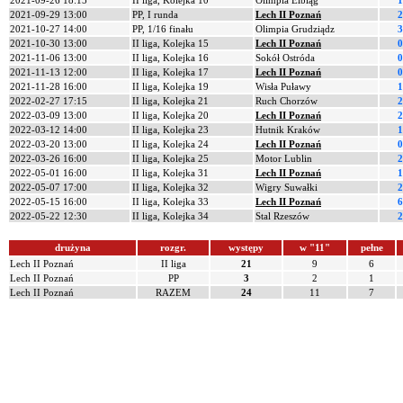
2021-09-26 18:15
II liga, Kolejka 10
Olimpia Elbląg
1
2021-09-29 13:00
PP, I runda
Lech II Poznań
2
2021-10-27 14:00
PP, 1/16 finału
Olimpia Grudziądz
3
2021-10-30 13:00
II liga, Kolejka 15
Lech II Poznań
0
2021-11-06 13:00
II liga, Kolejka 16
Sokół Ostróda
0
2021-11-13 12:00
II liga, Kolejka 17
Lech II Poznań
0
2021-11-28 16:00
II liga, Kolejka 19
Wisła Puławy
1
2022-02-27 17:15
II liga, Kolejka 21
Ruch Chorzów
2
2022-03-09 13:00
II liga, Kolejka 20
Lech II Poznań
2
2022-03-12 14:00
II liga, Kolejka 23
Hutnik Kraków
1
2022-03-20 13:00
II liga, Kolejka 24
Lech II Poznań
0
2022-03-26 16:00
II liga, Kolejka 25
Motor Lublin
2
2022-05-01 16:00
II liga, Kolejka 31
Lech II Poznań
1
2022-05-07 17:00
II liga, Kolejka 32
Wigry Suwałki
2
2022-05-15 16:00
II liga, Kolejka 33
Lech II Poznań
6
2022-05-22 12:30
II liga, Kolejka 34
Stal Rzeszów
2
drużyna
rozgr.
występy
w "11"
pełne
Lech II Poznań
II liga
21
9
6
Lech II Poznań
PP
3
2
1
Lech II Poznań
RAZEM
24
11
7