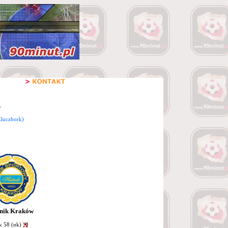
luczbork)
nik Kraków
k 58 (nk)