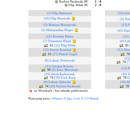
Norbert Pacławski 88
1 - 0
Filip Wilak 90
2 - 0
(1) Filip Bednarek
(33) Ark
(20) Filip Borowski
(3) To
(3) Mateusz Skrzypczak
(23) P
(2) Maksymilian Pingot
(45) Dan
(22) Krystian Palacz
(15) 
(7) Tymoteusz Klupś
(4) Łuk
61
(11) Filip Wilak
81
(23) Antoni Kozubal
(11) Dom
61
(21) Patryk Gogół
7
(25)
(8) Łukasz Norkowski
70
(7
(15) Siergiej Kriwiec
(13) P
90
(6) Artur Marciniak
(16) Jakub Karbownik
(16) 
74
(10) Eryk Kryg
78
(
(9) Łukasz Spławski
(10) A
74
(19) Norbert Pacławski
78
we Wronkach / bez udziału publiczności
Przeczytaj news:
eWinner II liga: Lech II 2-0 Hutnik