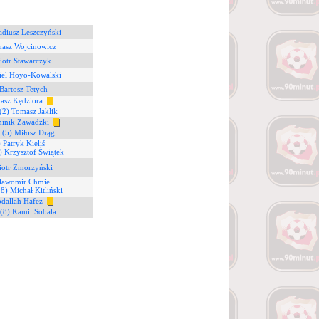
adiusz Leszczyński
masz Wojcinowicz
iotr Stawarczyk
iel Hoyo-Kowalski
Bartosz Tetych
asz Kędziora
(2) Tomasz Jaklik
inik Zawadzki
0
(5) Miłosz Drąg
 Patryk Kieliś
) Krzysztof Świątek
iotr Zmorzyński
Sławomir Chmiel
28) Michał Kitliński
bdallah Hafez
(8) Kamil Sobala