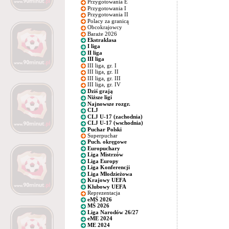
Przygotowania E
Przygotowania I
Przygotowania II
Polacy za granicą
Obcokrajowcy
Baraże 2026
Ekstraklasa
I liga
II liga
III liga
III liga, gr. I
III liga, gr. II
III liga, gr. III
III liga, gr. IV
Dziś grają
Niższe ligi
Najnowsze rozgr.
CLJ
CLJ U-17 (zachodnia)
CLJ U-17 (wschodnia)
Puchar Polski
Superpuchar
Puch. okręgowe
Europuchary
Liga Mistrzów
Liga Europy
Liga Konferencji
Liga Młodzieżowa
Krajowy UEFA
Klubowy UEFA
Reprezentacja
eMŚ 2026
MŚ 2026
Liga Narodów 26/27
eME 2024
ME 2024