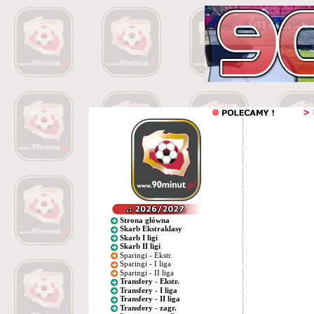
Strona główna
Skarb Ekstraklasy
Skarb I ligi
Skarb II ligi
Sparingi - Ekstr.
Sparingi - I liga
Sparingi - II liga
Transfery - Ekstr.
Transfery - I liga
Transfery - II liga
Transfery - zagr.