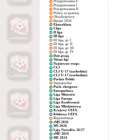
Przygotowania E
Przygotowania I
Przygotowania II
Polacy za granicą
Obcokrajowcy
Baraże 2026
Ekstraklasa
I liga
II liga
III liga
III liga, gr. I
III liga, gr. II
III liga, gr. III
III liga, gr. IV
Dziś grają
Niższe ligi
Najnowsze rozgr.
CLJ
CLJ U-17 (zachodnia)
CLJ U-17 (wschodnia)
Puchar Polski
Superpuchar
Puch. okręgowe
Europuchary
Liga Mistrzów
Liga Europy
Liga Konferencji
Liga Młodzieżowa
Krajowy UEFA
Klubowy UEFA
Reprezentacja
eMŚ 2026
MŚ 2026
Liga Narodów 26/27
eME 2024
ME 2024