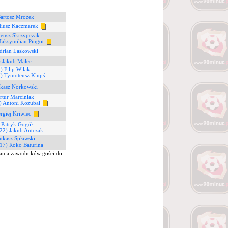
Bartosz Mrozek
diusz Kaczmarek
teusz Skrzypczak
Maksymilian Pingot
drian Laskowski
) Jakub Malec
) Filip Wilak
7) Tymoteusz Klupś
ukasz Norkowski
rtur Marciniak
) Antoni Kozubal
ergiej Kriwiec
 Patryk Gogół
22) Jakub Antczak
ukasz Spławski
17) Roko Baturina
ania zawodników gości do