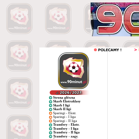
Strona główna
Skarb Ekstraklasy
Skarb I ligi
Skarb II ligi
Sparingi - Ekstr.
Sparingi - I liga
Sparingi - II liga
Transfery - Ekstr.
Transfery - I liga
Transfery - II liga
Transfery - zagr.