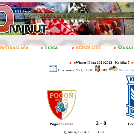
eWinner II liga 2021/2022 - Kolejka 7
15 września 2021, 16:00
509
Damian Ga
2 - 0
Pogoń Siedlce
Lec
Maciej Górski 9
1 - 0