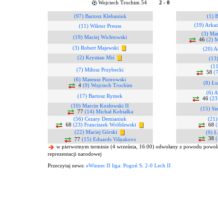
Wojciech Trochim 54
2 - 0
(97) Bartosz Klebaniuk
(1) 
(19) Arka
(11) Wiktor Preuss
(3) Ma
(19) Maciej Wichtowski
46
(2) 
(3) Robert Majewski
(20) A
(2) Krystian Miś
(13
(11
(7) Miłosz Przybecki
58
(
(6) Mateusz Piotrowski
(8) Ł
4
(9) Wojciech Trochim
(6) A
(17) Bartosz Rymek
46
(23
(10) Marcin Kozłowski II
(15) Si
77
(14) Michał Kobiałka
(56) Cezary Demianiuk
(21)
68
(23) Franciszek Wróblewski
68
(
(22) Maciej Górski
(9) Ł
38
(
77
(15) Eduards Višņakovs
w pierwotnym terminie (4 września, 16:00) odwołany z powodu powoł
reprezentacji narodowej
Przeczytaj news:
eWinner II liga: Pogoń S. 2-0 Lech II