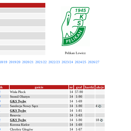
Pelikan Łowicz
18/19
2019/20
2020/21
2021/22
2022/23
2023/24
2024/25
2026/27
ik
goście
nr
grał
kartki
akcje
2
Wisła Płock
14
57-90
0
Stomil Olsztyn
14
1-90
0
GKS Tychy
14
1-69
0
Sandecja Nowy Sącz
14
1-90
4
1
GKS Tychy
14
1-81
1
Resovia
14
1-63
2
GKS Tychy
14
1-90
18
1
Korona Kielce
14
1-69
0
Chrobry Głogów
14
1-67