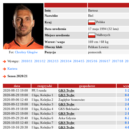
Imię
Bartosz
Nazwisko
Biel
Polska
Kraj
Data urodzenia
17 maja 1994 (32 lata)
Wałbrzych
Miejsce urodzenia
Wzrost / waga
169 cm / 68 kg
Obecny klub
Pelikan Łowicz
Fot:
Chrobry Głogów
Pozycja
pomocnik
Występy:
2010/11
2011/12
2012/13
2013/14
2014/15
2015/16
2016/17
2017/18
20
Kariera
Sezon 2020/21
data
rozgrywki
gospodarze
wyn
2020-08-15 19:00
PP, I runda
GKS Tychy
1-
2020-08-29 19:00
I liga, Kolejka 1
GKS Tychy
0-
2020-09-06 12:40
I liga, Kolejka 2
Zagłębie Sosnowiec
3-
2020-09-12 19:00
I liga, Kolejka 3
GKS Tychy
2-
2020-09-19 18:00
I liga, Kolejka 4
GKS Bełchatów
1-
2020-09-25 19:00
I liga, Kolejka 5
GKS Tychy
2-
2020-09-29 20:40
I liga, Kolejka 6
Arka Gdynia
0-
2020-10-03 12:40
I liga, Kolejka 7
GKS Tychy
0-
2020-10-16 20:30
I liga, Kolejka 9
GKS Tychy
4-