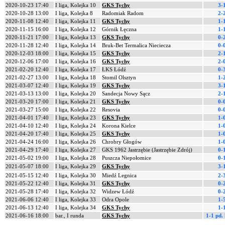
2020-10-23 17:40
I liga, Kolejka 10
GKS Tychy
3-
2020-10-28 13:00
I liga, Kolejka 8
Radomiak Radom
2-
2020-11-08 12:40
I liga, Kolejka 11
GKS Tychy
1-
2020-11-15 16:00
I liga, Kolejka 12
Górnik Łęczna
1-
2020-11-21 17:00
I liga, Kolejka 13
GKS Tychy
0-
2020-11-28 12:40
I liga, Kolejka 14
Bruk-Bet Termalica Nieciecza
0-
2020-12-03 18:00
I liga, Kolejka 15
GKS Tychy
2-
2020-12-06 17:00
I liga, Kolejka 16
GKS Tychy
2-
2021-02-20 12:40
I liga, Kolejka 17
ŁKS Łódź
0-
2021-02-27 13:00
I liga, Kolejka 18
Stomil Olsztyn
1-
2021-03-07 12:40
I liga, Kolejka 19
GKS Tychy
3-
2021-03-13 13:00
I liga, Kolejka 20
Sandecja Nowy Sącz
2-
2021-03-20 17:00
I liga, Kolejka 21
GKS Tychy
0-
2021-03-27 15:00
I liga, Kolejka 22
Resovia
0-
2021-04-01 17:40
I liga, Kolejka 23
GKS Tychy
1-
2021-04-10 12:40
I liga, Kolejka 24
Korona Kielce
1-
2021-04-20 17:40
I liga, Kolejka 25
GKS Tychy
1-
2021-04-24 16:00
I liga, Kolejka 26
Chrobry Głogów
1-
2021-04-29 17:40
I liga, Kolejka 27
GKS 1962 Jastrzębie (Jastrzębie Zdrój)
0-
2021-05-02 19:00
I liga, Kolejka 28
Puszcza Niepołomice
0-
2021-05-07 18:00
I liga, Kolejka 29
GKS Tychy
3-
2021-05-15 12:40
I liga, Kolejka 30
Miedź Legnica
2-
2021-05-22 12:40
I liga, Kolejka 31
GKS Tychy
0-
2021-05-28 17:40
I liga, Kolejka 32
Widzew Łódź
0-
2021-06-06 12:40
I liga, Kolejka 33
Odra Opole
1-
2021-06-13 12:40
I liga, Kolejka 34
GKS Tychy
1-
2021-06-16 18:00
bar., I runda
GKS Tychy
1-1 pd.