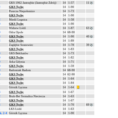
1
GKS 1962 Jastrzębie (Jastrzębie Zdrój)
14
1-57
11
2
GKS Tychy
14
1-90
1
Puszcza Niepołomice
14
1-73
1
GKS Tychy
14
1-90
2
Miedź Legnica
14
1-58
0
GKS Tychy
14
1-90
1
Widzew Łódź
14
1-87
63
0
Odra Opole
14
68-90
3
GKS Tychy
14
1-90
40
2
GKS Tychy
14
1-89
1
Zagłębie Sosnowiec
14
1-78
39
1
GKS Tychy
14
1-83
0
GKS Bełchatów
14
1-73
0
GKS Tychy
14
1-82
0
Arka Gdynia
14
1-71
0
GKS Tychy
14
1-59
0
Radomiak Radom
14
68-90
0
GKS Tychy
14
62-90
1
GKS Tychy
14
1-64
1
GKS Tychy
14
1-84
1
Górnik Łęczna
14
1-64
3
GKS Tychy
14
1-67
2
Bruk-Bet Termalica Nieciecza
14
1-63
2
GKS Tychy
14
1-67
5
GKS Tychy
14
1-70
69
1
ŁKS Łódź
14
1-63
k. 2-4
Górnik Łęczna
14
1-90