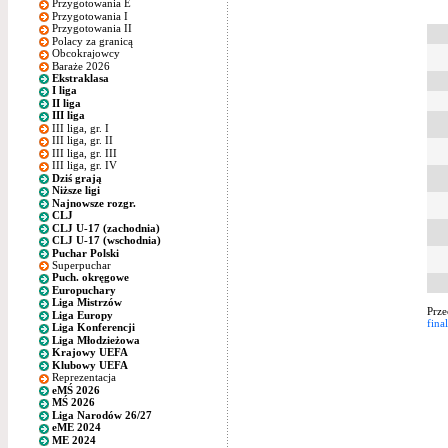
Przygotowania E
Przygotowania I
Przygotowania II
Polacy za granicą
Obcokrajowcy
Baraże 2026
Ekstraklasa
I liga
II liga
III liga
III liga, gr. I
III liga, gr. II
III liga, gr. III
III liga, gr. IV
Dziś grają
Niższe ligi
Najnowsze rozgr.
CLJ
CLJ U-17 (zachodnia)
CLJ U-17 (wschodnia)
Puchar Polski
Superpuchar
Puch. okręgowe
Europuchary
Liga Mistrzów
Prze
Liga Europy
fina
Liga Konferencji
Liga Młodzieżowa
Krajowy UEFA
Klubowy UEFA
Reprezentacja
eMŚ 2026
MŚ 2026
Liga Narodów 26/27
eME 2024
ME 2024