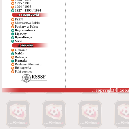
1995 / 1996
1994 / 1995
1927 - 1993 / 1994
PZPN
Mistrzostwa Polski
Puchary w Polsce
Reprezentanci
Ligowcy
Rywalizacje
Serie
O stronie
Nabór
Redakcja
Kontakt
Reklamy 90minut.pl
Bibliografia
Pliki cookies