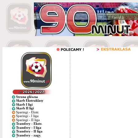
Strona główna
Skarb Ekstraklasy
Skarb I ligi
Skarb II ligi
Sparingi - Ekstr.
Sparingi - I liga
Sparingi - II liga
Transfery - Ekstr.
Transfery - I liga
Transfery - II liga
Transfery - zagr.