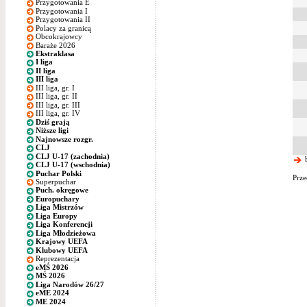
Przygotowania E
Przygotowania I
Przygotowania II
Polacy za granicą
Obcokrajowcy
Baraże 2026
Ekstraklasa
I liga
II liga
III liga
III liga, gr. I
III liga, gr. II
III liga, gr. III
III liga, gr. IV
Dziś grają
Niższe ligi
Najnowsze rozgr.
CLJ
CLJ U-17 (zachodnia)
b
CLJ U-17 (wschodnia)
Puchar Polski
Prze
Superpuchar
Puch. okręgowe
Europuchary
Liga Mistrzów
Liga Europy
Liga Konferencji
Liga Młodzieżowa
Krajowy UEFA
Klubowy UEFA
Reprezentacja
eMŚ 2026
MŚ 2026
Liga Narodów 26/27
eME 2024
ME 2024