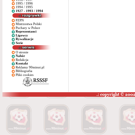
1995 / 1996
1994 / 1995
1927 - 1993 / 1994
PZPN
Mistrzostwa Polski
Puchary w Polsce
Reprezentanci
Ligowcy
Rywalizacje
Serie
O stronie
Nabór
Redakcja
Kontakt
Reklamy 90minut.pl
Bibliografia
Pliki cookies