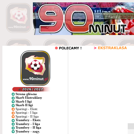
Strona główna
Skarb Ekstraklasy
Skarb I ligi
Skarb II ligi
Sparingi - Ekstr.
Sparingi - I liga
Sparingi - II liga
Transfery - Ekstr.
Transfery - I liga
Transfery - II liga
Transfery - zagr.